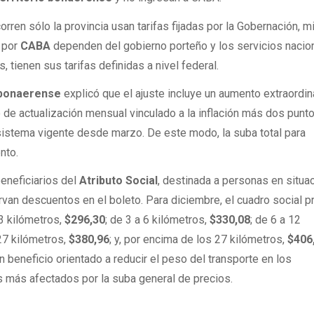
rren sólo la provincia usan tarifas fijadas por la Gobernación, m
n por
CABA
dependen del gobierno porteño y los servicios nacio
, tienen sus tarifas definidas a nivel federal.
 bonaerense
explicó que el ajuste incluye un aumento extraordin
e actualización mensual vinculado a la inflación más dos punt
 sistema vigente desde marzo. De este modo, la suba total para
nto.
beneficiarios del
Atributo Social
, destinada a personas en situa
rvan descuentos en el boleto. Para diciembre, el cuadro social 
3 kilómetros,
$296,30
; de 3 a 6 kilómetros,
$330,08
; de 6 a 12
 27 kilómetros,
$380,96
; y, por encima de los 27 kilómetros,
$406
 beneficio orientado a reducir el peso del transporte en los
 más afectados por la suba general de precios.