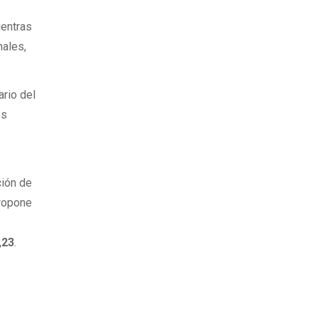
ientras
nales,
ario del
os
ción de
propone
,23
.