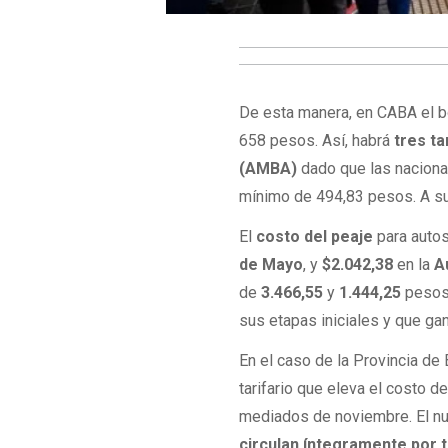
De esta manera, en CABA el b
658 pesos. Así, habrá
tres ta
(AMBA)
dado que las nacion
mínimo de 494,83 pesos. A su 
El
costo del peaje
para autos
de Mayo
, y
$2.042,38
en la
Au
de
3.466,55
y
1.444,25
pesos.
sus etapas iniciales y que ga
En el caso de la Provincia d
tarifario que eleva el costo d
mediados de noviembre. El nu
circulan íntegramente por 