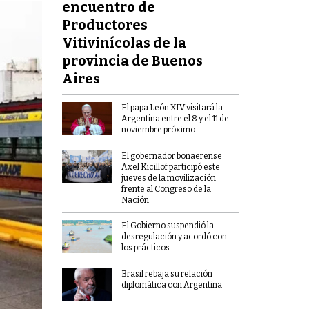
encuentro de
Productores
Vitivinícolas de la
provincia de Buenos
Aires
El papa León XIV visitará la
Argentina entre el 8 y el 11 de
noviembre próximo
El gobernador bonaerense
Axel Kicillof participó este
jueves de la movilización
frente al Congreso de la
Nación
El Gobierno suspendió la
desregulación y acordó con
los prácticos
Brasil rebaja su relación
diplomática con Argentina