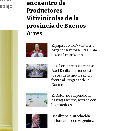
encuentro de
rabajo
Productores
.
Vitivinícolas de la
provincia de Buenos
Aires
El papa León XIV visitará la
Argentina entre el 8 y el 11 de
noviembre próximo
El gobernador bonaerense
Axel Kicillof participó este
jueves de la movilización
frente al Congreso de la
Nación
El Gobierno suspendió la
desregulación y acordó con
los prácticos
Brasil rebaja su relación
diplomática con Argentina