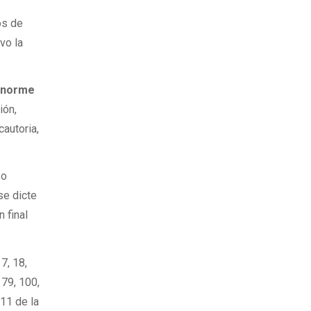
os de
vo la
enorme
ión,
cautoria,
so
se dicte
 final
17, 18,
, 79, 100,
211 de la