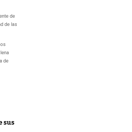
dente de
ad de las
hos
plena
sa de
e sus