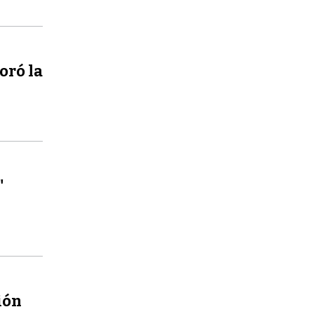
oró la
"
ión