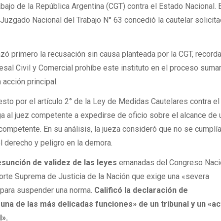
bajo de la República Argentina (CGT) contra el Estado Nacional. 
 Juzgado Nacional del Trabajo N° 63 concedió la cautelar solicita
zó primero la recusación sin causa planteada por la CGT, record
esal Civil y Comercial prohíbe este instituto en el proceso suma
 acción principal.
esto por el artículo 2° de la Ley de Medidas Cautelares contra e
ga al juez competente a expedirse de oficio sobre el alcance de 
ncompetente. En su análisis, la jueza consideró que no se cumplí
l derecho y peligro en la demora.
esunción de validez de las leyes
emanadas del Congreso Nacio
Corte Suprema de Justicia de la Nación que exige una «severa
 para suspender una norma.
Calificó la declaración de
una de las más delicadas funciones» de un tribunal y un «a
l».