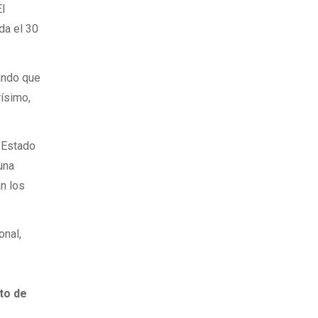
El
da el 30
ando que
rísimo,
l Estado
una
an los
nal,
cto de