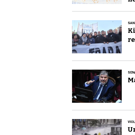
SAN
Ki
re
SEN
Ma
VIO
Un