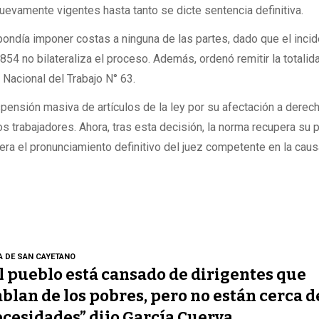
evamente vigentes hasta tanto se dicte sentencia definitiva.
pondía imponer costas a ninguna de las partes, dado que el inci
.854 no bilateraliza el proceso. Además, ordenó remitir la totalid
Nacional del Trabajo N° 63.
spensión masiva de artículos de la ley por su afectación a derec
os trabajadores. Ahora, tras esta decisión, la norma recupera su 
era el pronunciamiento definitivo del juez competente en la cau
A DE SAN CAYETANO
l pueblo está cansado de dirigentes que
blan de los pobres, pero no están cerca d
cesidades” dijo García Cuerva