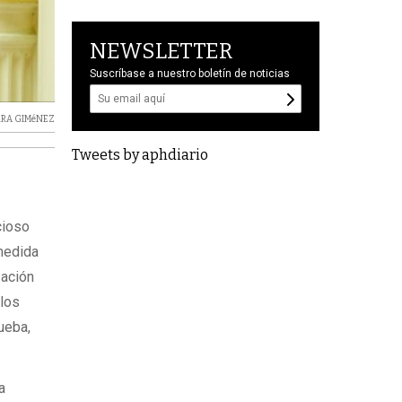
NEWSLETTER
Suscríbase a nuestro boletín de noticias
RRA GIMéNEZ
Tweets by aphdiario
cioso
 medida
zación
 los
rueba,
a