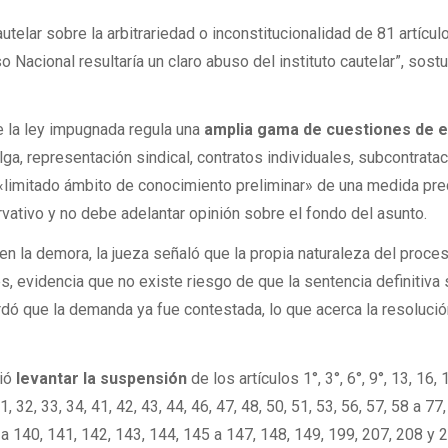
autelar sobre la arbitrariedad o inconstitucionalidad de 81 artícul
o Nacional resultaría un claro abuso del instituto cautelar”, sostu
e la ley impugnada regula una
amplia gama de cuestiones de 
ga, representación sindical, contratos individuales, subcontratac
l «limitado ámbito de conocimiento preliminar» de una medida pre
ativo y no debe adelantar opinión sobre el fondo del asunto.
 en la demora, la jueza señaló que la propia naturaleza del proce
, evidencia que no existe riesgo de que la sentencia definitiva 
rdó que la demanda ya fue contestada, lo que acerca la resolución
vió
levantar la suspensión
de los artículos 1°, 3°, 6°, 9°, 13, 16, 
1, 32, 33, 34, 41, 42, 43, 44, 46, 47, 48, 50, 51, 53, 56, 57, 58 a 77
a 140, 141, 142, 143, 144, 145 a 147, 148, 149, 199, 207, 208 y 