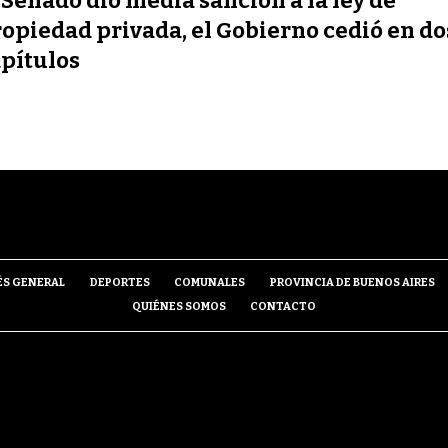
 Senado dio media sanción a la ley de
opiedad privada, el Gobierno cedió en do
pítulos
ÉS GENERAL
DEPORTES
COMUNALES
PROVINCIA DE BUENOS AIRES
QUIÉNES SOMOS
CONTACTO