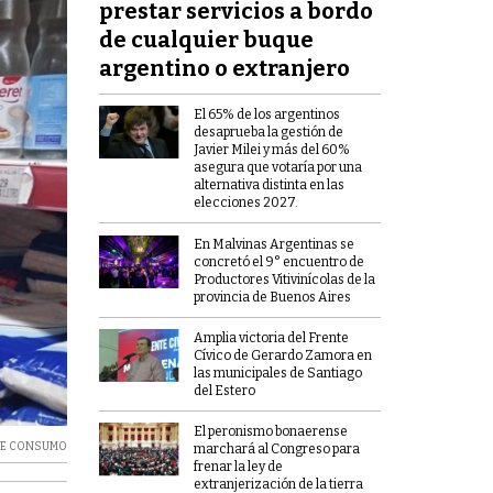
prestar servicios a bordo
de cualquier buque
argentino o extranjero
El 65% de los argentinos
desaprueba la gestión de
Javier Milei y más del 60%
asegura que votaría por una
alternativa distinta en las
elecciones 2027.
En Malvinas Argentinas se
concretó el 9° encuentro de
Productores Vitivinícolas de la
provincia de Buenos Aires
Amplia victoria del Frente
Cívico de Gerardo Zamora en
las municipales de Santiago
del Estero
El peronismo bonaerense
DE CONSUMO
marchará al Congreso para
frenar la ley de
extranjerización de la tierra