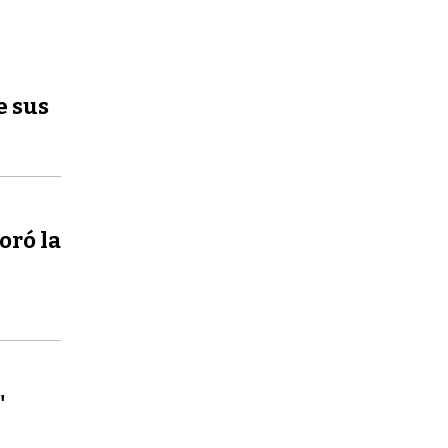
e sus
oró la
"