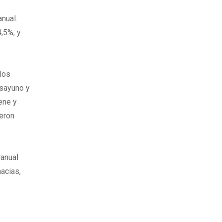
nual.
4,5%; y
 los
esayuno y
ene y
ueron
ranual
acias,