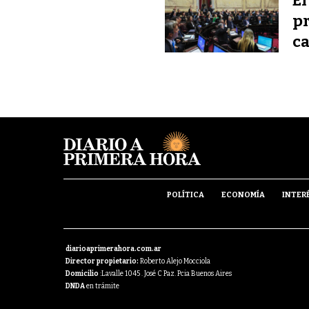
El
pr
ca
POLÍTICA
ECONOMÍA
INTER
diarioaprimerahora.com.ar
Director propietario:
Roberto Alejo Mocciola
Domicilio
:Lavalle 1045 . José C Paz. Pcia Buenos Aires
DNDA
en trámite