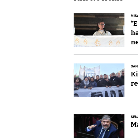
MIS
“E
ha
ne
SAN
Ki
re
SEN
Ma