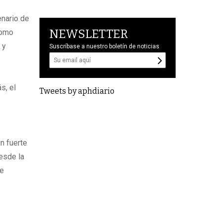
enario de
NEWSLETTER
como
 y
Suscríbase a nuestro boletín de noticias
s, el
Tweets by aphdiario
n fuerte
esde la
se