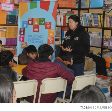
TAGS:
JOSé C PAZ
,
UNESC