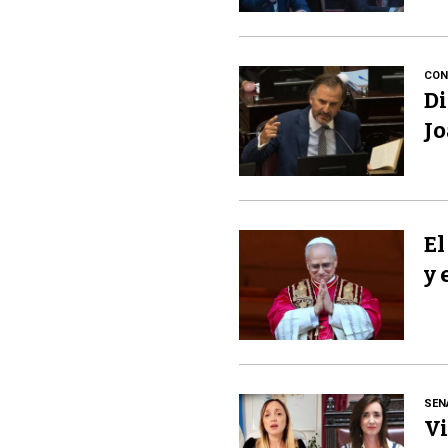
CON
Di
Jo
El
y 
SEN
Vi