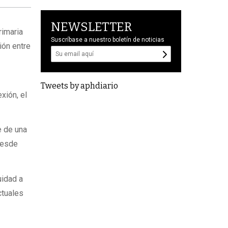
NEWSLETTER
rimaria
Suscríbase a nuestro boletín de noticias
ión entre
Tweets by aphdiario
xión, el
e de una
 desde
uidad a
ctuales