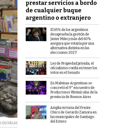
prestar servicios a bordo
de cualquier buque
argentino o extranjero
El 65% de los argentinos
desaprueba la gestión de
Javier Milei y más del 60%
asegura que votaría por una
alternativa distinta en las
elecciones 2027.
Ley de Propiedad privada, el
oficialismo confía en tener los
votos en el Senado
En Malvinas Argentinas se
concretó el 9° encuentro de
Productores Vitivinícolas de la
provincia de Buenos Aires
Amplia victoria del Frente
Cívico de Gerardo Zamora en
las municipales de Santiago
del Estero
O
,
ESCUELAS