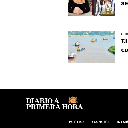
se
COC
El
co
POLÍTICA
ECONOMÍA
INTER