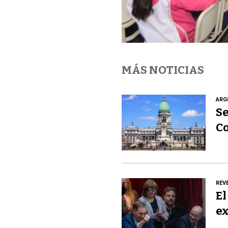
MÁS NOTICIAS
ARG
Se
C
REV
El
ex