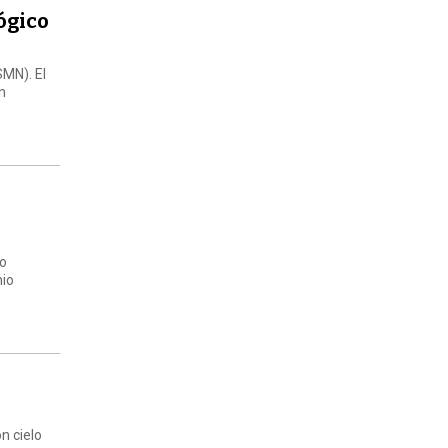
ógico
SMN). El
un
ro
nio
n cielo