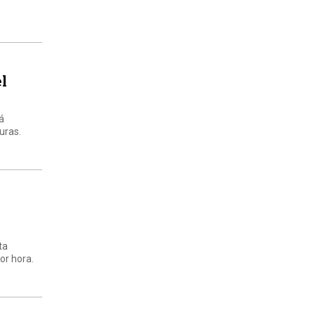
el
tá
uras.
ta
or hora.