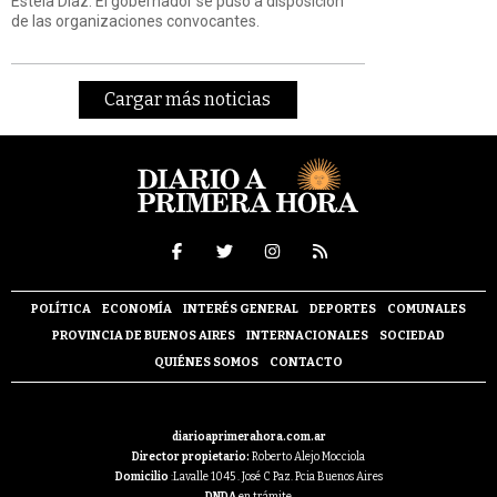
Estela Díaz. El gobernador se puso a disposicion
de las organizaciones convocantes.
Cargar más noticias
POLÍTICA
ECONOMÍA
INTERÉS GENERAL
DEPORTES
COMUNALES
PROVINCIA DE BUENOS AIRES
INTERNACIONALES
SOCIEDAD
QUIÉNES SOMOS
CONTACTO
diarioaprimerahora.com.ar
Director propietario:
Roberto Alejo Mocciola
Domicilio
:Lavalle 1045 . José C Paz. Pcia Buenos Aires
DNDA
en trámite