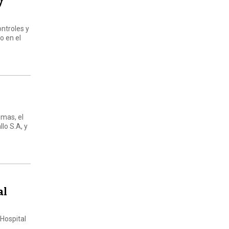
y
ontroles y
o en el
smas, el
lo S.A, y
al
 Hospital