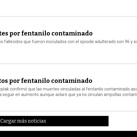
rtes por fentanilo contaminado
tes fallecidos que fueron inoculados con el opioide adulterado son 96 y s
tos por fentanilo contaminado
Kreplak confirmó que las muertes vinculadas al fentanilo contaminado as
ría seguir en aumento aunque aclaró que ya no circulan ampollas conta
Cargar más noticias