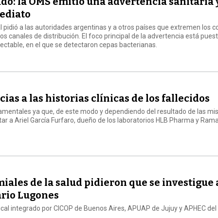
o: la OMS emitió una advertencia sanitaria 
mediato
l pidió a las autoridades argentinas y a otros países que extremen los c
os canales de distribución. El foco principal de la advertencia está puest
ctable, en el que se detectaron cepas bacterianas.
as a las historias clínicas de los fallecidos
damentales ya que, de este modo y dependiendo del resultado de las mi
ar a Ariel García Furfaro, dueño de los laboratorios HLB Pharma y Ramal
ales de la salud pidieron que se investigue 
ario Lugones
ndical integrado por CICOP de Buenos Aires, APUAP de Jujuy y APHEC del