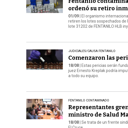
Fentanilo contaminad
ordenó su retiro in
01/09
| El organismo internaciona
retiren los lotes sospechados de l
lote 31202 de FENTANILO HLB inye
JUDICIALES/CAUSA FENTANILO
Comenzaron las perici
18/08
| Estas pericias serán fun
juez Ernesto Kreplak podría imput
a todo su equipo.
FENTANILO CONTAMINADO
Representantes gremi
ministro de Salud M
18/08
| Se trata de un frente si
El Cruce.