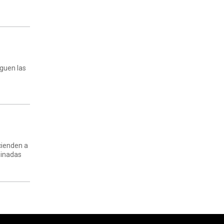
iguen las
cienden a
minadas