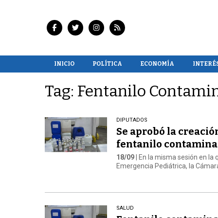
INICIO
POLÍTICA
ECONOMÍA
INTERÉ
Tag: Fentanilo Contami
DIPUTADOS
Se aprobó la creació
fentanilo contamin
18/09
| En la misma sesión en la 
Emergencia Pediátrica, la Cámar
SALUD