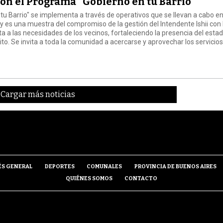
con el Programa "Gobierno en tu Barrio"
tu Barrio" se implementa a través de operativos que se llevan a cabo e
y es una muestra del compromiso de la gestión del Intendente Ishii con 
sta a las necesidades de los vecinos, fortaleciendo la presencia del esta
ito. Se invita a toda la comunidad a acercarse y aprovechar los servicio
Cargar más noticias
ÉS GENERAL
DEPORTES
COMUNALES
PROVINCIA DE BUENOS AIRES
QUIÉNES SOMOS
CONTACTO