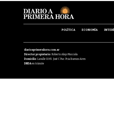
POLÍTICA
ECONOMÍA
INTER
diarioaprimerahora.com.ar
Director propietario:
Roberto Alejo Mocciola
Domicilio
:Lavalle 1045 . José C Paz. Pcia Buenos Aires
DNDA
en trámite