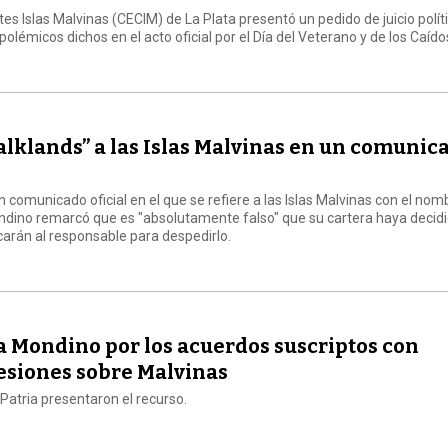
es Islas Malvinas (CECIM) de La Plata presentó un pedido de juicio polít
 polémicos dichos en el acto oficial por el Día del Veterano y de los Caído
alklands” a las Islas Malvinas en un comunic
n comunicado oficial en el que se refiere a las Islas Malvinas con el nom
Mondino remarcó que es "absolutamente falso" que su cartera haya decid
ficarán al responsable para despedirlo.
o a Mondino por los acuerdos suscriptos con
cesiones sobre Malvinas
 Patria presentaron el recurso.