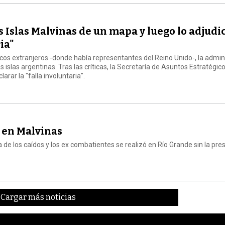
s Islas Malvinas de un mapa y luego lo adjudi
ia"
cos extranjeros -donde había representantes del Reino Unido-, la admin
s islas argentinas. Tras las críticas, la Secretaría de Asuntos Estratégic
rar la "falla involuntaria".
s en Malvinas
 de los caídos y los ex combatientes se realizó en Río Grande sin la pre
Cargar más noticias