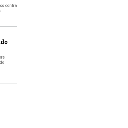
ico contra
s.
ado
bre
ido