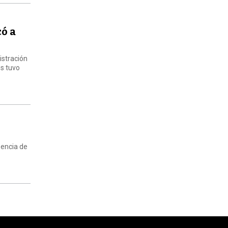
có a
istración
os tuvo
sencia de