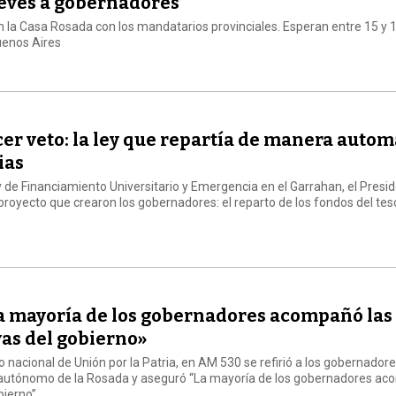
jueves a gobernadores
en la Casa Rosada con los mandatarios provinciales. Esperan entre 15 y 
uenos Aires
cer veto: la ley que repartía de manera autom
ias
 de Financiamiento Universitario y Emergencia en el Garrahan, el Presi
proyecto que crearon los gobernadores: el reparto de los fondos del tes
La mayoría de los gobernadores acompañó las
vas del gobierno»
o nacional de Unión por la Patria, en AM 530 se refirió a los gobernador
 autónomo de la Rosada y aseguró “La mayoría de los gobernadores a
bierno”.