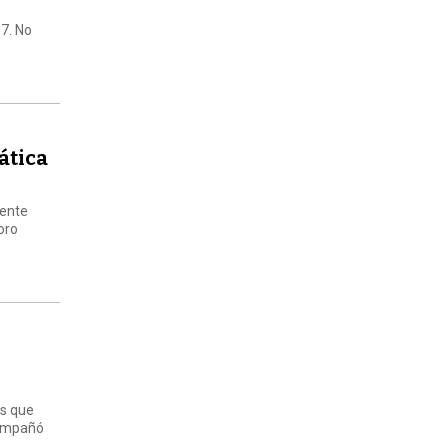
17. No
ática
dente
oro
es que
compañó