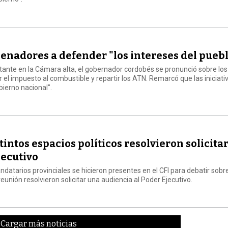
 senadores a defender "los intereses del pueb
rtante en la Cámara alta, el gobernador cordobés se pronunció sobre los
 el impuesto al combustible y repartir los ATN. Remarcó que las iniciati
obierno nacional".
intos espacios políticos resolvieron solicita
jecutivo
andatarios provinciales se hicieron presentes en el CFI para debatir sobre
reunión resolvieron solicitar una audiencia al Poder Ejecutivo.
Cargar más noticias