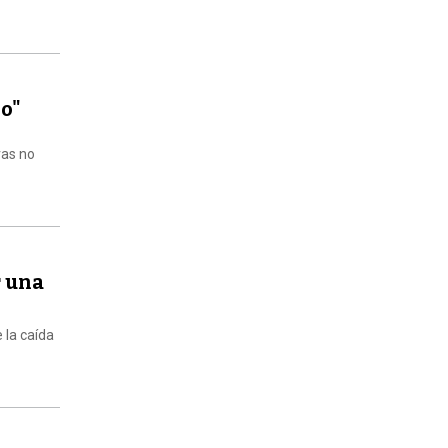
lo"
vas no
r una
 la caída