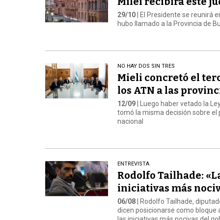
Milei recibirá este 
29/10
| El Presidente se reunirá 
hubo llamado a la Provincia de B
NO HAY DOS SIN TRES
Mieli concretó el ter
los ATN a las provinc
12/09
| Luego haber vetado la Ley
tomó la misma decisión sobre el 
nacional
ENTREVISTA
Rodolfo Tailhade: «
iniciativas más noci
06/08
| Rodolfo Tailhade, diputad
dicen posicionarse como bloque
las iniciativas más nocivas del go