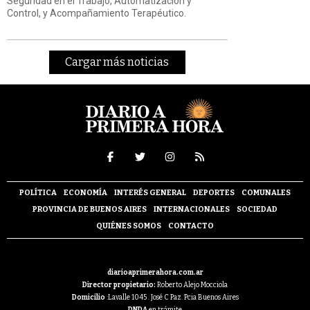
Seguridad en el Trabajo, Automatización y
Control, y Acompañamiento Terapéutico.
Cargar más noticias
POLÍTICA
ECONOMÍA
INTERÉS GENERAL
DEPORTES
COMUNALES
PROVINCIA DE BUENOS AIRES
INTERNACIONALES
SOCIEDAD
QUIÉNES SOMOS
CONTACTO
diarioaprimerahora.com.ar
Director propietario:
Roberto Alejo Mocciola
Domicilio
:Lavalle 1045 . José C Paz. Pcia Buenos Aires
DNDA
en trámite