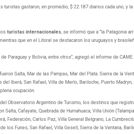
os turistas gastaron, en promedio, $ 22.187 diarios cada uno, y la
 los
turistas internacionales
, se informó que a "la Patagonia ar
 mientras que en el Litoral se destacaron los uruguayos y brasile
s de Paraguay y Bolivia, entre otros", agregó el informe de CAME.
ueron Salta, Mar de las Pampas, Mar del Plata. Sierra de la Vent
s del Iberá, San Rafael, Villa de Merlo, Bariloche, Puerto Madryn,
 plena ocupación.
 del Observatorio Argentino de Turismo, los destinos que registr
on Salta, Cafayate, Quebrada de Humahuaca, Villa Unión (Talampa
rá, Federación, Carlos Paz, Villa General Belgrano, La Cumbrecit
e los Funes, San Rafael, Villa Gesell, Sierra de la Ventana, Baril