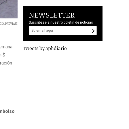
NEWSLETTER
Suscríbase a nuestro boletín de noticias
RGO
,
PREVIAJE
semana
Tweets by aphdiario
n $
ración
embolso