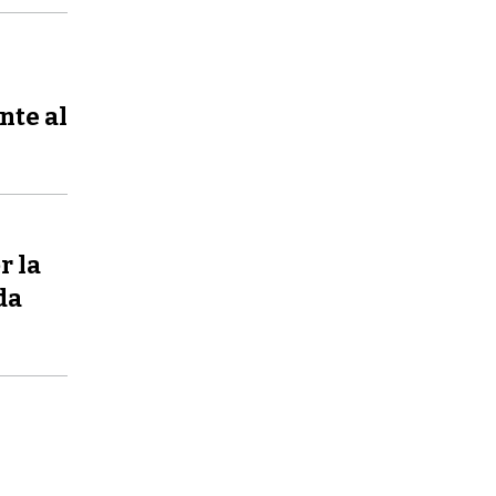
nte al
r la
da