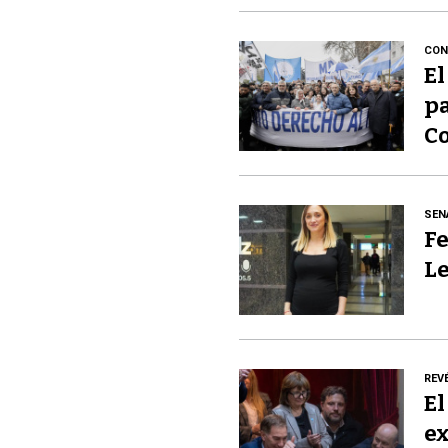
CON
El
pa
Co
SEN
Fe
Le
REV
El
ex