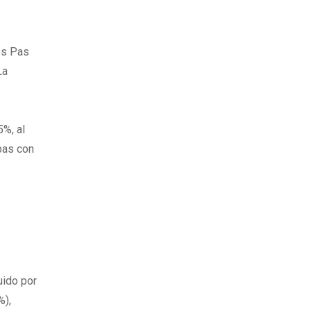
los Pas
La
5%, al
bas con
uido por
%),