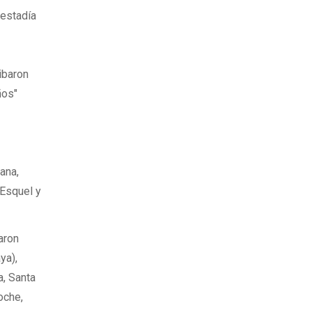
 estadía
ribaron
ños"
ana,
 Esquel y
aron
ya),
a, Santa
oche,