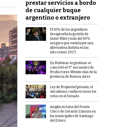
prestar servicios a bordo
de cualquier buque
argentino o extranjero
El 65% de los argentinos
desaprueba la gestión de
Javier Milei y más del 60%
asegura que votaría por una
alternativa distinta en las
elecciones 2027.
En Malvinas Argentinas se
concretó el 9° encuentro de
Productores Vitivinícolas de la
provincia de Buenos Aires
Ley de Propiedad privada, el
oficialismo confía en tener los
votos en el Senado
Amplia victoria del Frente
Cívico de Gerardo Zamora en
las municipales de Santiago
del Estero