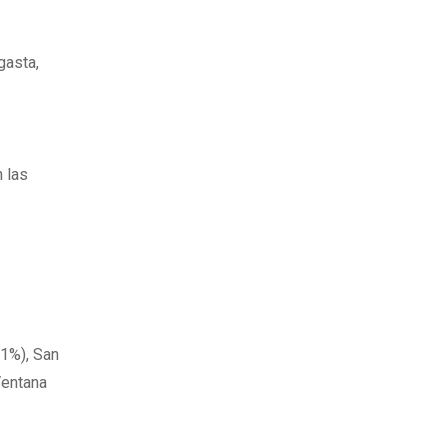
gasta,
n las
91%), San
Ventana