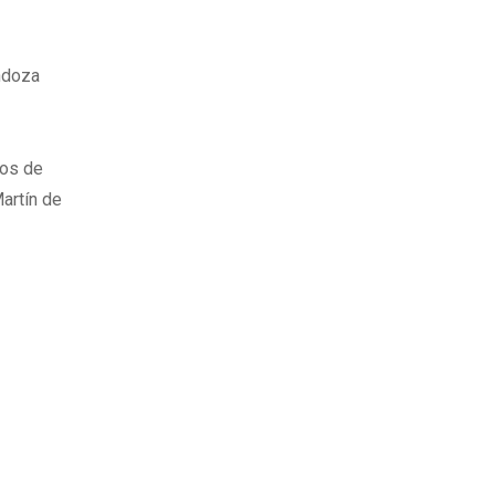
ndoza
los de
artín de