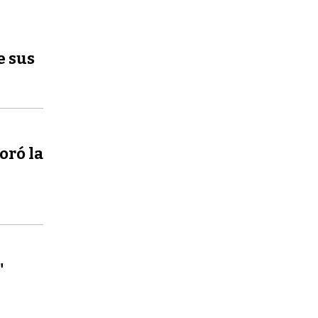
e sus
oró la
"