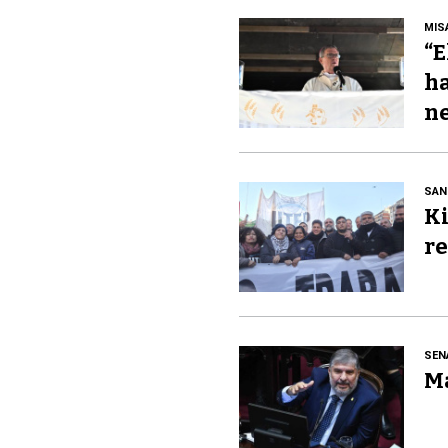
MIS
“E
ha
ne
SAN
Ki
re
SEN
Ma