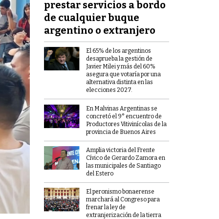
prestar servicios a bordo
de cualquier buque
argentino o extranjero
El 65% de los argentinos
desaprueba la gestión de
Javier Milei y más del 60%
asegura que votaría por una
alternativa distinta en las
elecciones 2027.
En Malvinas Argentinas se
concretó el 9° encuentro de
Productores Vitivinícolas de la
provincia de Buenos Aires
Amplia victoria del Frente
Cívico de Gerardo Zamora en
las municipales de Santiago
del Estero
El peronismo bonaerense
marchará al Congreso para
frenar la ley de
extranjerización de la tierra