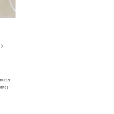
 y
a
aturas
entas