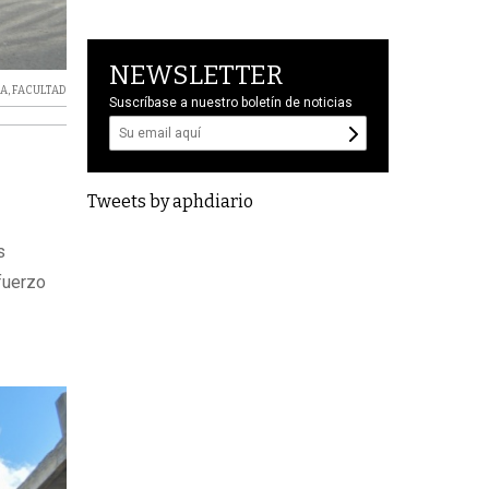
NEWSLETTER
CA
,
FACULTAD
Suscríbase a nuestro boletín de noticias
Tweets by aphdiario
s
sfuerzo