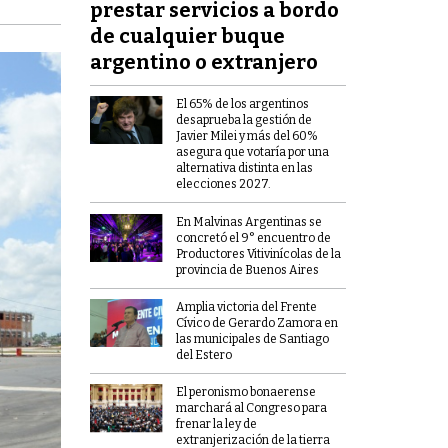
prestar servicios a bordo
de cualquier buque
argentino o extranjero
El 65% de los argentinos
desaprueba la gestión de
Javier Milei y más del 60%
asegura que votaría por una
alternativa distinta en las
elecciones 2027.
En Malvinas Argentinas se
concretó el 9° encuentro de
Productores Vitivinícolas de la
provincia de Buenos Aires
Amplia victoria del Frente
Cívico de Gerardo Zamora en
las municipales de Santiago
del Estero
El peronismo bonaerense
marchará al Congreso para
frenar la ley de
extranjerización de la tierra