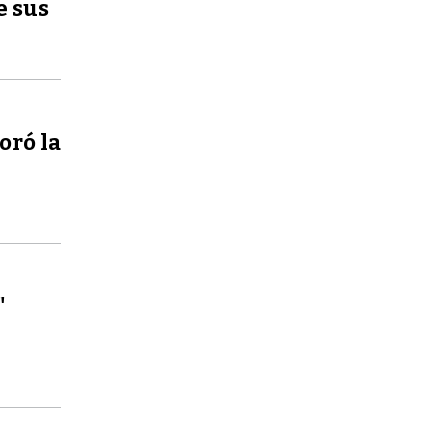
e sus
oró la
"