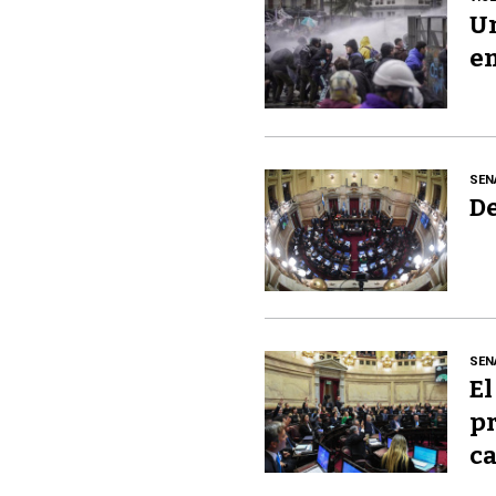
Un
en
SEN
De
SEN
El
pr
ca