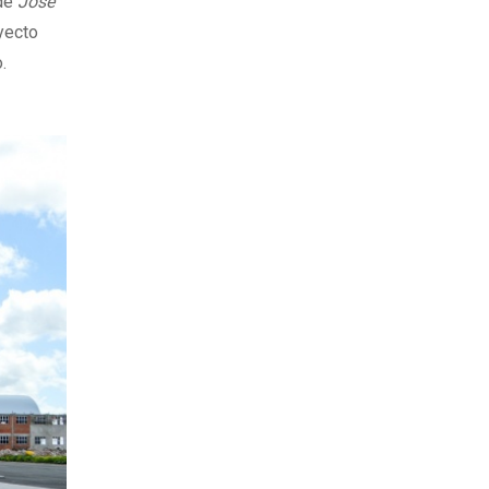
de
José
oyecto
.