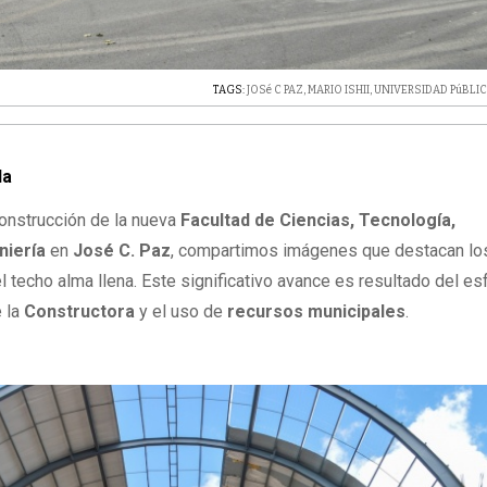
TAGS:
JOSé C PAZ
,
MARIO ISHII
,
UNIVERSIDAD PúBLI
la
construcción de la nueva
Facultad de Ciencias, Tecnología,
niería
en
José C. Paz
, compartimos imágenes que destacan lo
l techo alma llena. Este significativo avance es resultado del e
e la
Constructora
y el uso de
recursos municipales
.