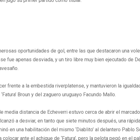
en jugó su primer partido como titular.
umerosas oportunidades de gol, entre las que destacaron una vole
ue se fue apenas desviada, y un tiro libre muy bien ejecutado de D
ravesaño.
er frente a la embestida riverplatense, y mantuvieron la igualda
e ‘Fatura’ Broun y del zaguero uruguayo Facundo Mallo.
de media distancia de Echeverri estuvo cerca de abrir el marcado
alcanzó a desviar, en tanto que siete minutos después, una rápid
nó en una habilitación del mismo ‘Diablito’ al delantero Pablo Sol
 colocar ante el achique de ‘Fatura’, pero la pelota pegó en el pa