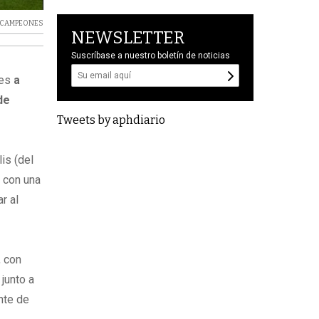
 CAMPEONES
NEWSLETTER
Suscríbase a nuestro boletín de noticias
nes
a
de
Tweets by aphdiario
is (del
 con una
r al
, con
junto a
nte de