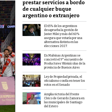
prestar servicios a bordo
de cualquier buque
argentino o extranjero
El 65% de los argentinos
desaprueba la gestión de
Javier Milei y más del 60%
asegura que votaría por una
alternativa distinta en las
elecciones 2027.
En Malvinas Argentinas se
concretó el 9° encuentro de
Productores Vitivinícolas de la
provincia de Buenos Aires
Ley de Propiedad privada, el
oficialismo confía en tener los
votos en el Senado
Amplia victoria del Frente
Cívico de Gerardo Zamora en
las municipales de Santiago
del Estero