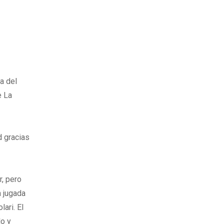
a del
e La
d gracias
r, pero
a jugada
ari. El
lo y