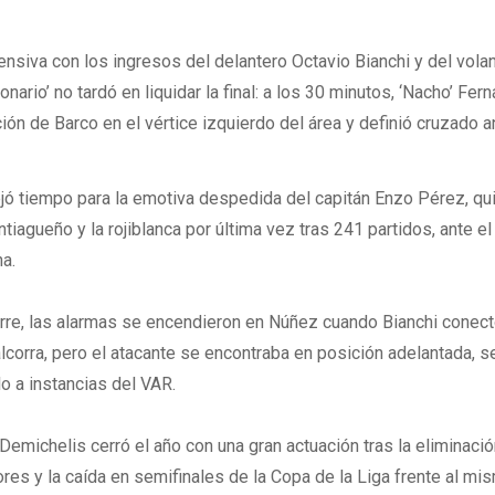
ensiva con los ingresos del delantero Octavio Bianchi y del vola
onario’ no tardó en liquidar la final: a los 30 minutos, ‘Nacho’ Fe
ción de Barco en el vértice izquierdo del área y definió cruzado a
ejó tiempo para la emotiva despedida del capitán Enzo Pérez, qui
iagueño y la rojiblanca por última vez tras 241 partidos, ante el
a.
erre, las alarmas se encendieron en Núñez cuando Bianchi conect
alcorra, pero el atacante se encontraba en posición adelantada, 
lo a instancias del VAR.
Demichelis cerró el año con una gran actuación tras la eliminaci
res y la caída en semifinales de la Copa de la Liga frente al mi