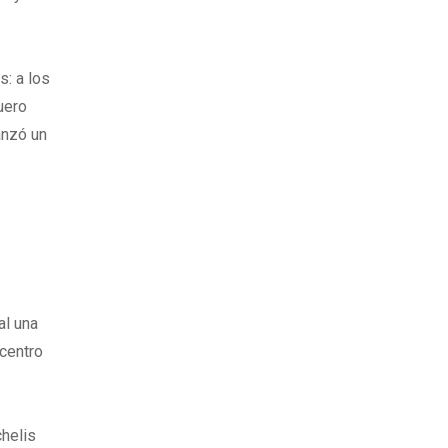
s: a los
uero
anzó un
al una
 centro
chelis