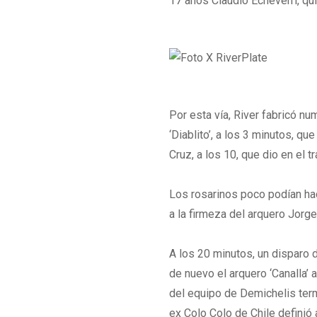
17 años Claudio Echeverri, qui
Por esta vía, River fabricó n
‘Diablito’, a los 3 minutos, q
Cruz, a los 10, que dio en el t
Los rosarinos poco podían hac
a la firmeza del arquero Jorg
A los 20 minutos, un disparo 
de nuevo el arquero ‘Canalla’ 
del equipo de Demichelis termi
ex Colo Colo de Chile definió a