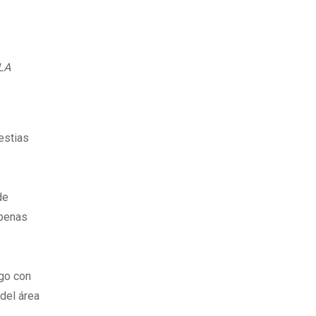
LA
estias
de
apenas
ego con
del área