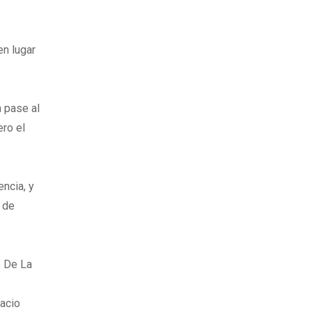
en lugar
n pase al
ero el
encia, y
 de
e De La
nacio