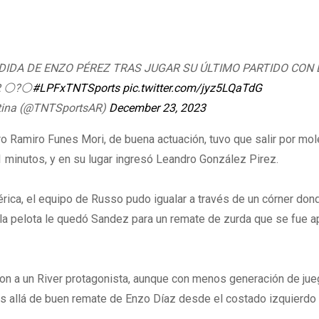
DIDA DE ENZO PÉREZ TRAS JUGAR SU ÚLTIMO PARTIDO CON 
R ⚪?⚪
#LPFxTNTSports
pic.twitter.com/jyz5LQaTdG
tina (@TNTSportsAR)
December 23, 2023
o Ramiro Funes Mori, de buena actuación, tuvo que salir por mol
 21 minutos, y en su lugar ingresó Leandro González Pirez.
rica, el equipo de Russo pudo igualar a través de un córner don
 y la pelota le quedó Sandez para un remate de zurda que se fue 
ron a un River protagonista, aunque con menos generación de ju
ás allá de buen remate de Enzo Díaz desde el costado izquierdo 