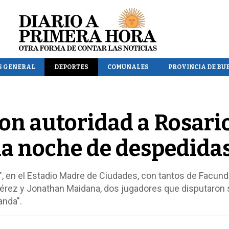
S GENERAL
DEPORTES
COMUNALES
PROVINCIA DE BU
con autoridad a Rosari
na noche de despedida
lla", en el Estadio Madre de Ciudades, con tantos de Facun
Pérez y Jonathan Maidana, dos jugadores que disputaron 
anda".