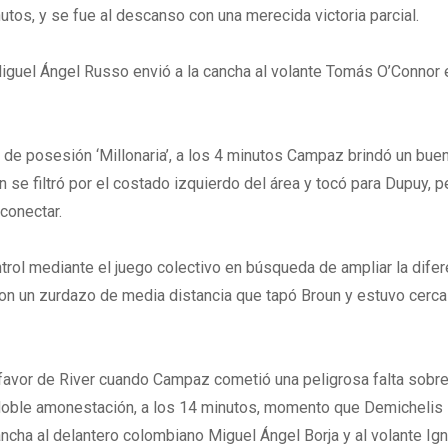
utos, y se fue al descanso con una merecida victoria parcial.
iguel Ángel Russo envió a la cancha al volante Tomás O’Connor 
de posesión ‘Millonaria’, a los 4 minutos Campaz brindó un bue
n se filtró por el costado izquierdo del área y tocó para Dupuy, p
conectar.
trol mediante el juego colectivo en búsqueda de ampliar la difer
con un zurdazo de media distancia que tapó Broun y estuvo cerca
 favor de River cuando Campaz cometió una peligrosa falta sobr
doble amonestación, a los 14 minutos, momento que Demichelis
ncha al delantero colombiano Miguel Ángel Borja y al volante Ig