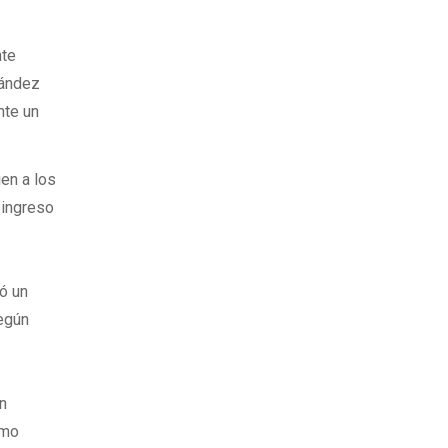
nte
rnández
nte un
en a los
 ingreso
ó un
según
ón
smo