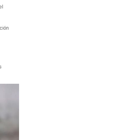
el
ación
s