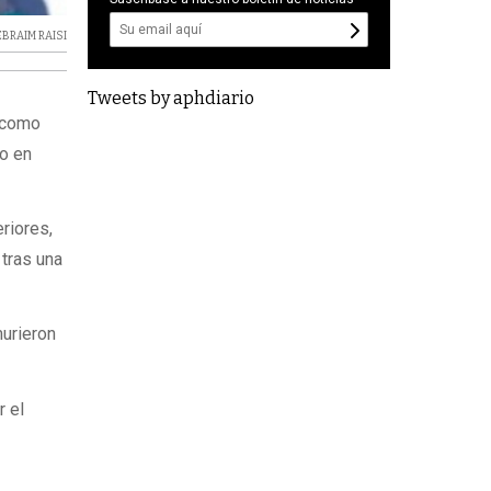
EBRAIM RAISI
Tweets by aphdiario
o como
ro en
riores,
 tras una
murieron
r el