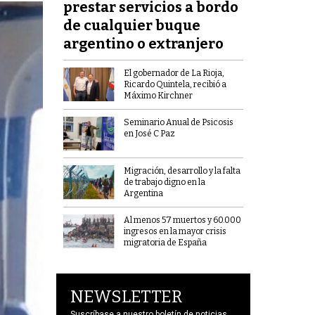
prestar servicios a bordo
de cualquier buque
argentino o extranjero
El gobernador de La Rioja,
Ricardo Quintela, recibió a
Máximo Kirchner
Seminario Anual de Psicosis
en José C Paz
Migración, desarrollo y la falta
de trabajo digno en la
Argentina
Al menos 57 muertos y 60.000
ingresos en la mayor crisis
migratoria de España
NEWSLETTER
Suscríbase a nuestro boletín de noticias