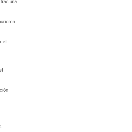
 tras una
murieron
r el
el
ación
s