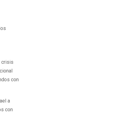
dos
 crisis
cional
undos con
ael a
os con