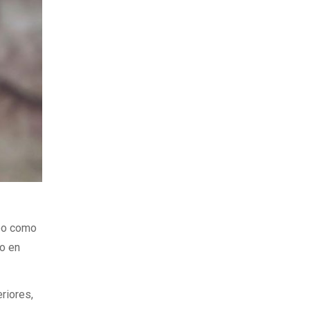
mpo como
ro en
riores,