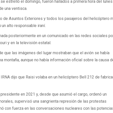
se estrelló el domingo, fueron hallados a primera hora del lunes
e una ventisca.
tro de Asuntos Exteriores y todos los pasajeros del helicóptero 
s
un alto responsable iraní.
rmada posteriormente en un comunicado en las redes sociales po
i y en la televisión estatal.
 de que las imágenes del lugar mostraban que el avión se había
na montaña, aunque no había información oficial sobre la causa d
 IRNA dijo que Raisi volaba en un helicóptero Bell 212 de fabric
o presidente en 2021 y, desde que asumió el cargo, ordenó un
orales, supervisó una sangrienta represión de las protestas
nó con fuerza en las conversaciones nucleares con las potencia