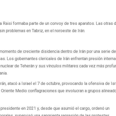
aba Raisi formaba parte de un convoy de tres aparatos. Las otras 
sin problemas en Tabriz, en el noroeste de Irán.
momento de creciente disidencia dentro de Irán por una serie de
cas. Los gobernantes clericales de Irán enfrentan presión interna
 nuclear de Teherán y sus vínculos militares cada vez más prof
ania.
án, atacó a Israel el 7 de octubre, provocando la ofensiva de Isr
l Oriente Medio conflagraciones que involucran a grupos alinead
o presidente en 2021 y, desde que asumió el cargo, ordenó un
orales, supervisó una sangrienta represión de las protestas