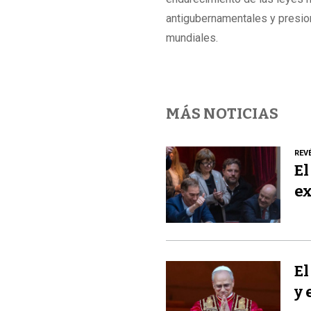
antigubernamentales y presio
mundiales.
MÁS NOTICIAS
REV
El
ex
El
y 