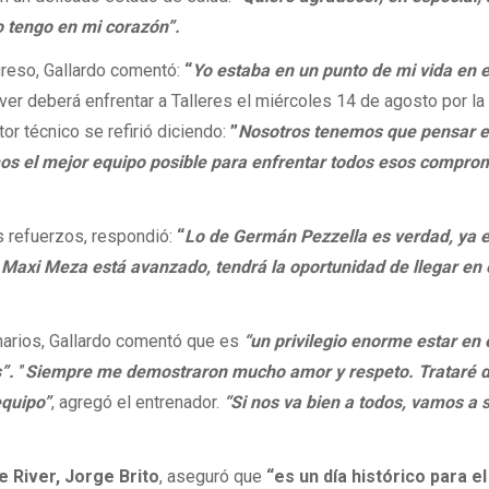
o tengo en mi corazón”.
greso, Gallardo comentó:
“
Yo estaba en un punto de mi vida en e
ver deberá enfrentar a Talleres el miércoles 14 de agosto por l
tor técnico se refirió diciendo:
”
Nosotros tenemos que pensar e
os el mejor equipo posible para enfrentar todos esos compro
s refuerzos, respondió:
“
Lo de Germán Pezzella es verdad, ya 
 Maxi Meza está avanzado, tendrá la oportunidad de llegar en 
onarios, Gallardo comentó que es
“un privilegio enorme estar en 
s”.
”
Siempre me demostraron mucho amor y respeto. Trataré 
equipo”
, agregó el entrenador.
“Si nos va bien a todos, vamos a 
e River, Jorge Brito
, aseguró que
“es un día histórico para 