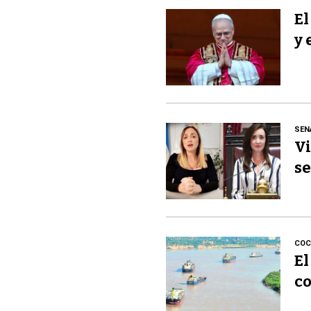
El
y 
SEN
Vi
se
COC
El
co