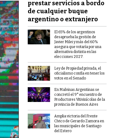
prestar servicios a bordo
de cualquier buque
argentino o extranjero
El 65% de los argentinos
desaprueba la gestión de
Javier Milei y más del 60%
asegura que votaría por una
alternativa distinta en las
elecciones 2027.
Ley de Propiedad privada, el
oficialismo confía en tener los
votos en el Senado
En Malvinas Argentinas se
concretó el 9° encuentro de
Productores Vitivinícolas de la
provincia de Buenos Aires
Amplia victoria del Frente
Cívico de Gerardo Zamora en
las municipales de Santiago
del Estero