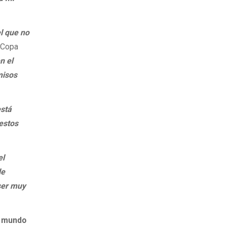
l que no
a Copa
n el
misos
está
estos
el
de
ser muy
el mundo