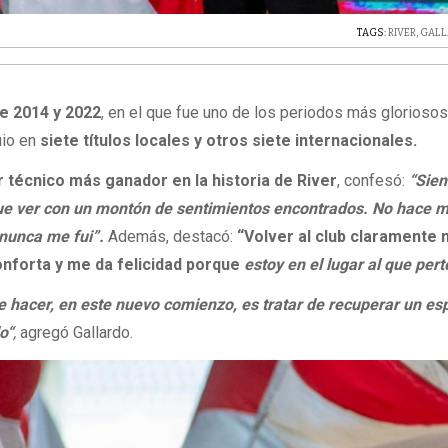
TAGS:
RIVER
,
GALL
re 2014 y 2022
, en el que fue uno de los periodos más gloriosos
guio en
siete títulos locales y otros siete internacionales.
r técnico más ganador en la historia de River
, confesó:
“Sien
ue ver con un montón de sentimientos encontrados. No hace 
 nunca me fui”.
Además, destacó:
“Volver al club claramente
onforta y me da felicidad porque
estoy en el lugar al que per
hacer, en este nuevo comienzo, es tratar de recuperar un espí
o“
,
agregó Gallardo.