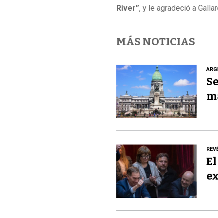
River”
, y le agradeció a Gall
MÁS NOTICIAS
ARG
Se
m
REV
El
ex