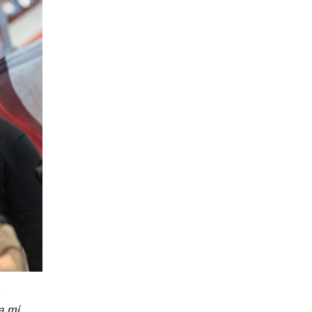
o
a mi