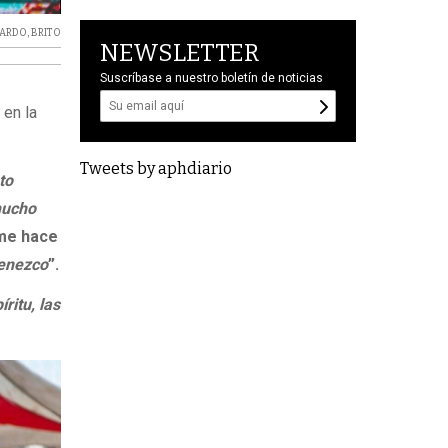
ARDO
,
BRITO
NEWSLETTER
Suscríbase a nuestro boletín de noticias
 en la
Tweets by aphdiario
to
mucho
 me hace
tenezco
”.
ritu, las