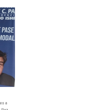
nes a
. Paz.