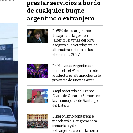
prestar servicios a bordo
de cualquier buque
argentino o extranjero
El 65% de los argentinos
desaprueba la gestión de
Javier Milei y más del 60%
asegura que votaría por una
alternativa distinta en las
elecciones 2027.
En Malvinas Argentinas se
concretó el 9° encuentro de
Productores Vitivinícolas de la
provincia de Buenos Aires
Amplia victoria del Frente
Cívico de Gerardo Zamora en
las municipales de Santiago
del Estero
El peronismo bonaerense
marchará al Congreso para
frenar la ley de
extranjerización de la tierra