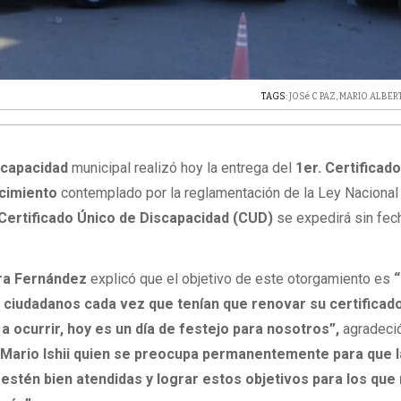
TAGS:
JOSé C PAZ
,
MARIO ALBERT
scapacidad
municipal realizó hoy la entrega del
1er. Certificad
ncimiento
contemplado por la reglamentación de la Ley Nacional
Certificado Único de Discapacidad (CUD)
se expedirá sin fec
ra Fernández
explicó que el objetivo de este otorgamiento es
“
s ciudadanos cada vez que tenían que renovar su certificad
a ocurrir, hoy es un día de festejo para nosotros”,
agradeció
e Mario Ishii quien se preocupa permanentemente para que 
estén bien atendidas y lograr estos objetivos para los qu