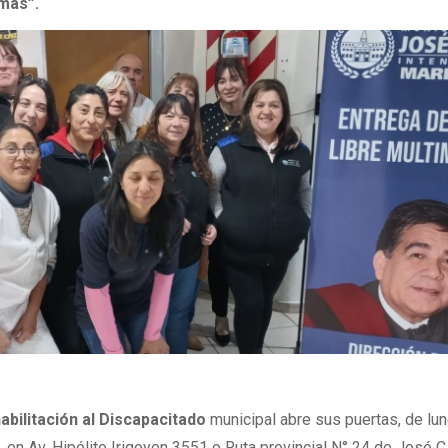
más”.
bilitación al Discapacitado
municipal abre sus puertas, de lu
, en Av. Hipólito Irigoyen 3551 o Ruta provincial N° 24 de José C