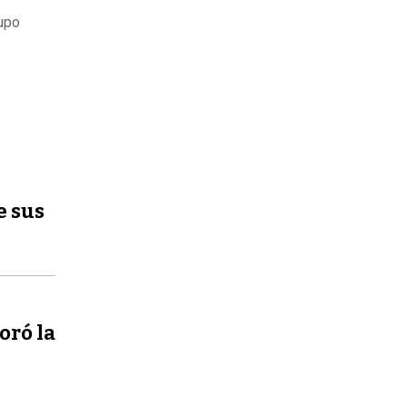
Cupo
e sus
oró la