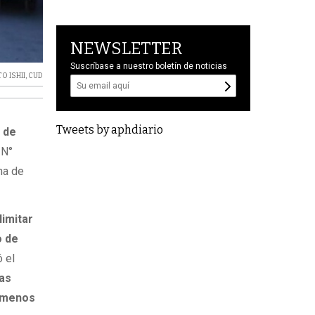
NEWSLETTER
Suscríbase a nuestro boletín de noticias
O ISHII
,
CUD
Tweets by aphdiario
o de
 N°
ha de
limitar
o de
 el
las
e menos