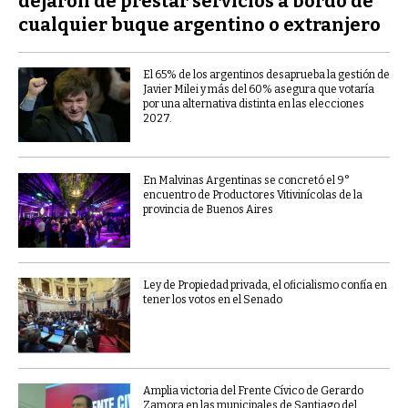
dejaron de prestar servicios a bordo de
cualquier buque argentino o extranjero
El 65% de los argentinos desaprueba la gestión de
Javier Milei y más del 60% asegura que votaría
por una alternativa distinta en las elecciones
2027.
En Malvinas Argentinas se concretó el 9°
encuentro de Productores Vitivinícolas de la
provincia de Buenos Aires
Ley de Propiedad privada, el oficialismo confía en
tener los votos en el Senado
Amplia victoria del Frente Cívico de Gerardo
Zamora en las municipales de Santiago del