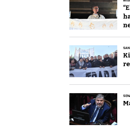
MIS
“E
ha
ne
SAN
Ki
re
SEN
Ma