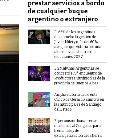
prestar servicios a bordo
de cualquier buque
argentino o extranjero
El 65% de los argentinos
desaprueba la gestión de
Javier Milei y más del 60%
asegura que votaría por una
alternativa distinta en las
elecciones 2027.
En Malvinas Argentinas se
concretó el 9° encuentro de
Productores Vitivinícolas de la
provincia de Buenos Aires
Amplia victoria del Frente
Cívico de Gerardo Zamora en
las municipales de Santiago
del Estero
El peronismo bonaerense
marchará al Congreso para
frenar la ley de
extranjerización de la tierra