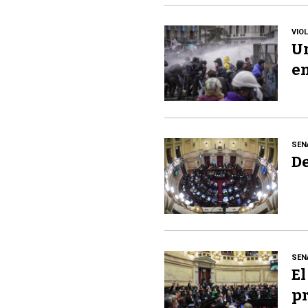
VIO
Un
en
SEN
De
SEN
El
pr