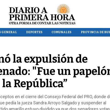
S GENERAL
DEPORTES
COMUNALES
PROVINCIA DE BU
nó la expulsión de
enado: "Fue un papeló
 la República”
ceptos en el cierre del Consejo Federal del PRO, donde 
que pedía la jueza Sandra Arroyo Salgado y suspender al
partido amarillo estuvo dividido ya que dos senadores votar