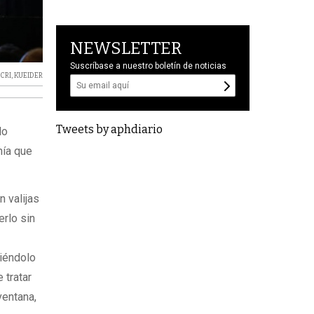
NEWSLETTER
Suscríbase a nuestro boletín de noticias
CRI
,
KUEIDER
Tweets by aphdiario
do
nía que
 valijas
erlo sin
ciéndolo
 tratar
ventana,