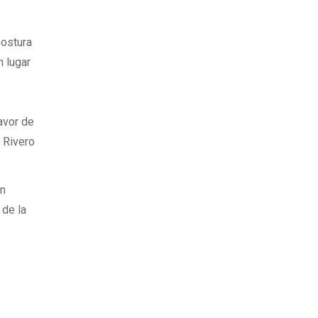
postura
n lugar
avor de
z Rivero
en
 de la