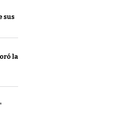
e sus
oró la
"