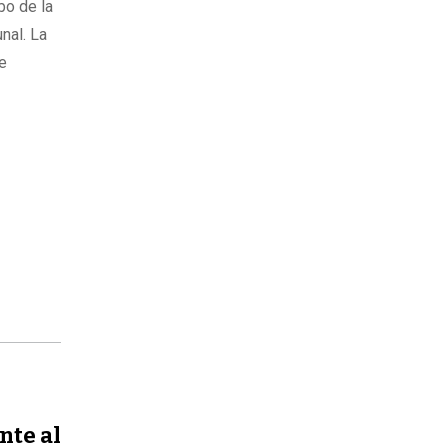
bo de la
nal. La
de
nte al