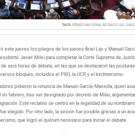
TAGS:
SENADO NACIONAL
,
RECHAZO
,
LIJO
,
GARCí
ó este jueves los pliegos de los jueces Ariel Lijo y Manuel Garc
residente Javier Milei para completar la Corte Suprema de Justic
 de seis horas de debate, en las que se destacaron las postura
versos bloques, incluidos el PRO, la UCR y el kirchnerismo.
adores pidieron la renuncia de Manuel García-Mansilla, quien as
 en febrero, tras ser designado por decreto de Milei, argumenta
signación. Este reclamo se centró en la legalidad de su nombram
e fue elegido. Por otro lado, la sesión fue posible gracias a un ac
nerismo, que logró el quórum necesario para iniciar el debate.