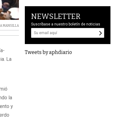
NEWSLETTER
Suscríbase a nuestro boletín de noticias
A MANSILLA
ía-
Tweets by aphdiario
ia. La
s
umió
ndo la
iento y
uerdo