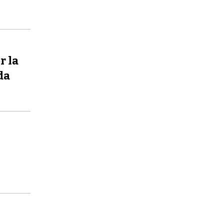
r la
da