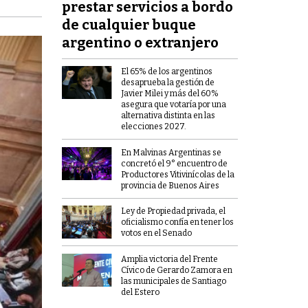
prestar servicios a bordo
de cualquier buque
argentino o extranjero
El 65% de los argentinos
desaprueba la gestión de
Javier Milei y más del 60%
asegura que votaría por una
alternativa distinta en las
elecciones 2027.
En Malvinas Argentinas se
concretó el 9° encuentro de
Productores Vitivinícolas de la
provincia de Buenos Aires
Ley de Propiedad privada, el
oficialismo confía en tener los
votos en el Senado
Amplia victoria del Frente
Cívico de Gerardo Zamora en
las municipales de Santiago
del Estero