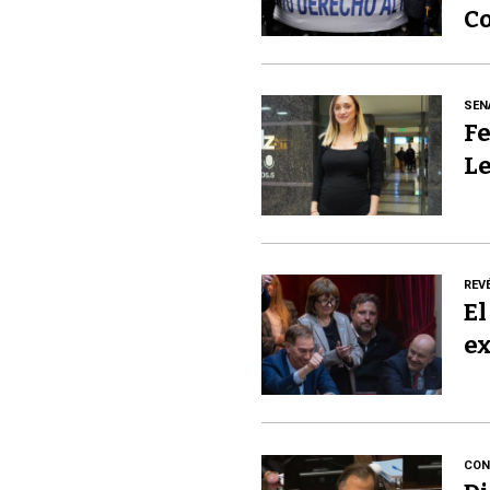
Co
SEN
Fe
Le
REV
El
ex
CON