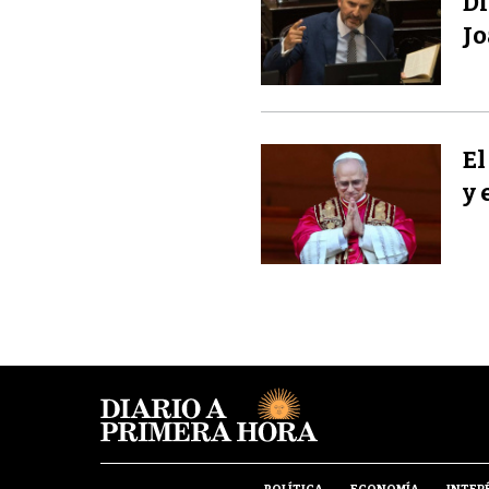
Di
Jo
El
y 