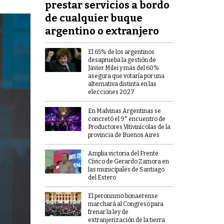
prestar servicios a bordo
de cualquier buque
argentino o extranjero
El 65% de los argentinos
desaprueba la gestión de
Javier Milei y más del 60%
asegura que votaría por una
alternativa distinta en las
elecciones 2027.
En Malvinas Argentinas se
concretó el 9° encuentro de
Productores Vitivinícolas de la
provincia de Buenos Aires
Amplia victoria del Frente
Cívico de Gerardo Zamora en
las municipales de Santiago
del Estero
El peronismo bonaerense
marchará al Congreso para
frenar la ley de
extranjerización de la tierra