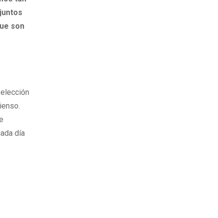
juntos
que son
 elección
pienso.
de
cada día