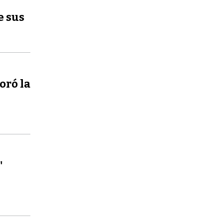
e sus
oró la
"