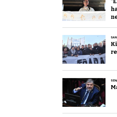
“E
ha
ne
SAN
Ki
re
SEN
Ma