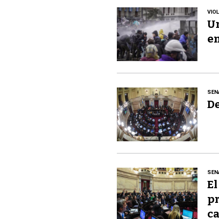
VIO
Un
en
SEN
De
SEN
El
pr
ca