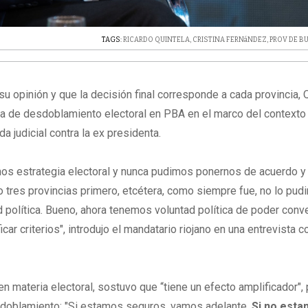
TAGS:
RICARDO QUINTELA
,
CRISTINA FERNáNDEZ
,
PROV DE B
 su opinión y que la decisión final corresponde a cada provincia, 
egia de desdoblamiento electoral en PBA en el marco del contexto 
a judicial contra la ex presidenta.
os estrategia electoral y nunca pudimos ponernos de acuerdo y 
 o tres provincias primero, etcétera, como siempre fue, no lo pu
 política. Bueno, ahora tenemos voluntad política de poder conve
car criterios", introdujo el mandatario riojano en una entrevista 
 materia electoral, sostuvo que “tiene un efecto amplificador", 
esdoblamiento: "Si estamos seguros, vamos adelante.
Si no esta