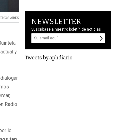
UENOS AIRES
NEWSLETTER
Suscríbase a nuestro boletín de noticias
Quintela
actual y
Tweets by aphdiario
dialogar
dimos
rsar,
con Radio
por lo
mos tan