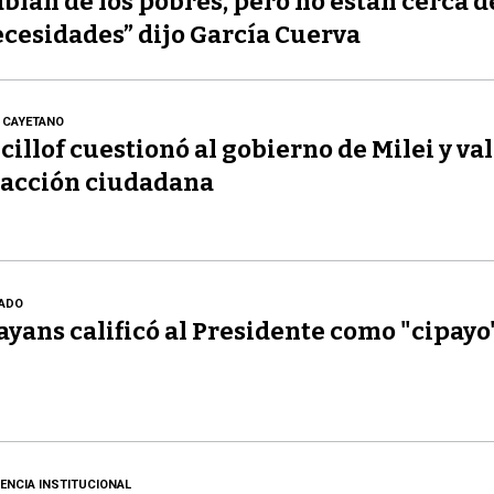
blan de los pobres, pero no están cerca d
cesidades” dijo García Cuerva
 CAYETANO
cillof cuestionó al gobierno de Milei y val
acción ciudadana
ADO
yans calificó al Presidente como "cipayo
LENCIA INSTITUCIONAL