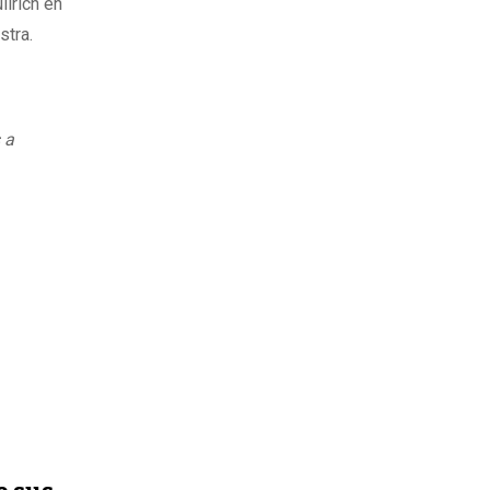
llrich en
stra.
 a