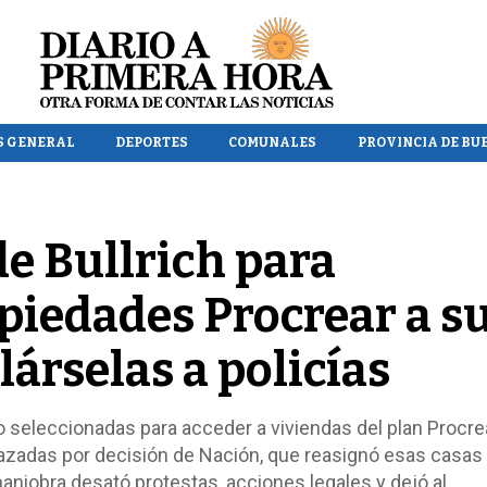
S GENERAL
DEPORTES
COMUNALES
PROVINCIA DE BU
e Bullrich para
piedades Procrear a s
árselas a policías
o seleccionadas para acceder a viviendas del plan Procre
azadas por decisión de Nación, que reasignó esas casas
aniobra desató protestas, acciones legales y dejó al