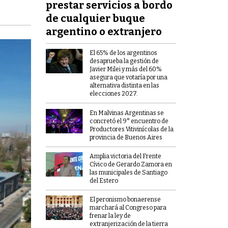
prestar servicios a bordo
de cualquier buque
argentino o extranjero
El 65% de los argentinos
desaprueba la gestión de
Javier Milei y más del 60%
asegura que votaría por una
alternativa distinta en las
elecciones 2027.
En Malvinas Argentinas se
concretó el 9° encuentro de
Productores Vitivinícolas de la
provincia de Buenos Aires
Amplia victoria del Frente
Cívico de Gerardo Zamora en
las municipales de Santiago
del Estero
El peronismo bonaerense
marchará al Congreso para
frenar la ley de
extranjerización de la tierra