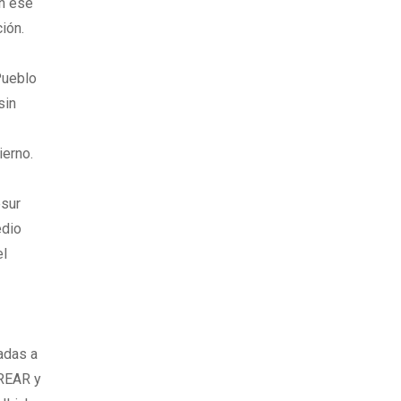
en ese
ión.
Pueblo
sin
ierno.
esur
edio
el
gadas a
CREAR y