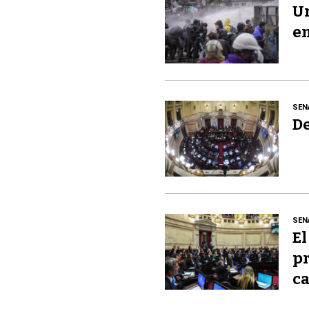
Un
en
SEN
De
SEN
El
pr
ca