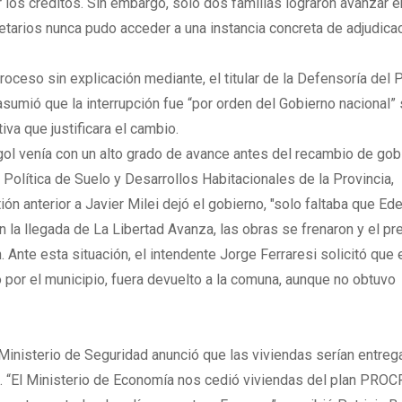
r los créditos. Sin embargo, solo dos familias lograron avanzar 
ietarios nunca pudo acceder a una instancia concreta de adjudicac
roceso sin explicación mediante, el titular de la Defensoría del 
asumió que la interrupción fue “por orden del Gobierno nacional” 
iva que justificara el cambio.
gol venía con un alto grado de avance antes del recambio de gob
Política de Suelo y Desarrollos Habitacionales de la Provincia,
ón anterior a Javier Milei dejó el gobierno, "solo faltaba que Ed
 la llegada de La Libertad Avanza, las obras se frenaron y el pr
. Ante esta situación, el intendente Jorge Ferraresi solicitó que 
o por el municipio, fuera devuelto a la comuna, aunque no obtuvo
 Ministerio de Seguridad anunció que las viviendas serían entre
. “El Ministerio de Economía nos cedió viviendas del plan PRO