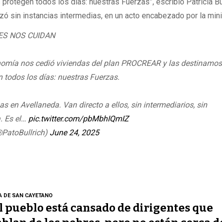
protegen todos los días: nuestras Fuerzas”, escribió Patricia Bu
zó sin instancias intermedias, en un acto encabezado por la mini
ES NOS CUIDAN
onomía nos cedió viviendas del plan PROCREAR y las destinamos
 todos los días: nuestras Fuerzas.
 en Avellaneda. Van directo a ellos, sin intermediarios, sin
a. Es el…
pic.twitter.com/pbMbhIQmIZ
(@PatoBullrich)
June 24, 2025
A DE SAN CAYETANO
l pueblo está cansado de dirigentes que