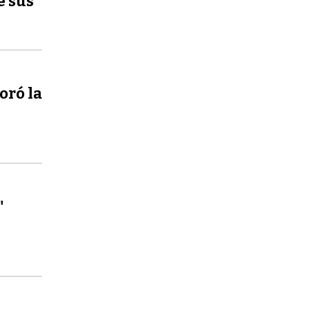
e sus
oró la
"