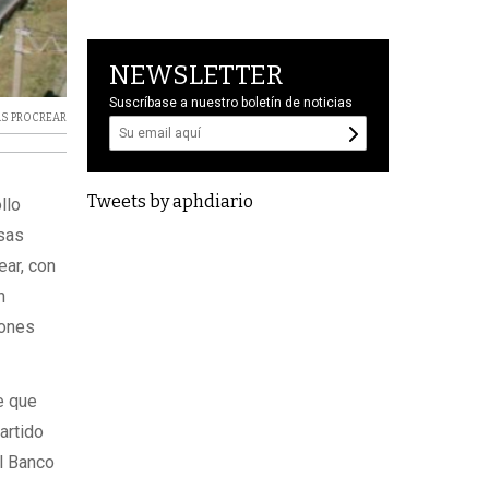
NEWSLETTER
Suscríbase a nuestro boletín de noticias
AS PROCREAR
Tweets by aphdiario
llo
esas
ear, con
n
iones
e que
artido
l Banco