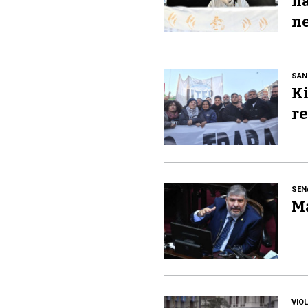
ha
ne
SAN
Ki
re
SEN
Ma
VIO