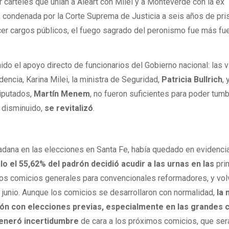
r carteles que unían a Aleart con Milei y a Monteverde con la ex
, condenada por la Corte Suprema de Justicia a seis años de pri
ercer cargos públicos, el fuego sagrado del peronismo fue más fu
do el apoyo directo de funcionarios del Gobierno nacional: las vi
dencia, Karina Milei, la ministra de Seguridad,
Patricia Bullrich
, 
iputados,
Martín Menem
, no fueron suficientes para poder tumb
r disminuido,
se revitalizó
.
dadana en las elecciones en Santa Fe, había quedado en evidencia
lo el 55,62% del padrón decidió acudir a las urnas en las
pri
los comicios generales para convencionales reformadores, y vol
junio. Aunque los comicios se desarrollaron con normalidad,
la 
ón con elecciones previas, especialmente en las grandes 
generó incertidumbre
de cara a los próximos comicios, que ser