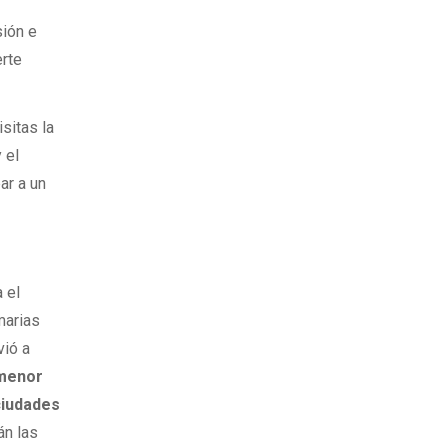
sión e
erte
sitas la
y el
ar a un
 el
marias
vió a
menor
ciudades
án las