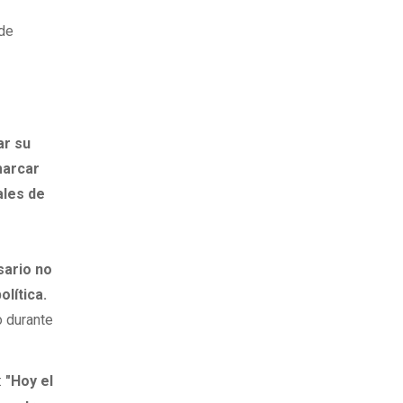
 de
ar su
 marcar
ales de
l
sario no
olítica.
o durante
:
"Hoy el