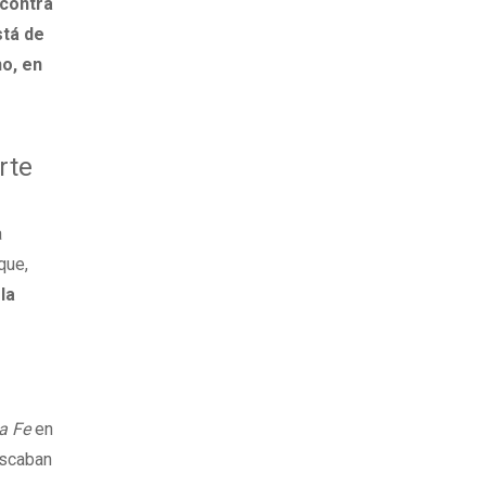
 contra
stá de
no, en
rte
a
que,
la
a Fe
en
buscaban