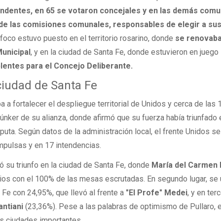
tendentes, en 65 se votaron concejales y en las demás com
de las comisiones comunales, responsables de elegir a su
 foco estuvo puesto en el territorio rosarino, donde
se renovaba
Municipal
, y en la ciudad de Santa Fe, donde estuvieron en juego
plentes para el Concejo Deliberante.
ciudad de Santa Fe
 a fortalecer el despliegue territorial de Unidos y cerca de las 
únker de su alianza, donde afirmó que su fuerza había triunfado 
puta. Según datos de la administración local, el frente Unidos se
mpulsas y en 17 intendencias.
icó su triunfo en la ciudad de Santa Fe, donde
María del Carmen
ios con el 100% de las mesas escrutadas. En segundo lugar, se 
e con 24,95%, que llevó al frente a
"El Profe" Medei
, y en ter
antiani
(23,36%). Pese a las palabras de optimismo de Pullaro, el
as ciudades importantes.