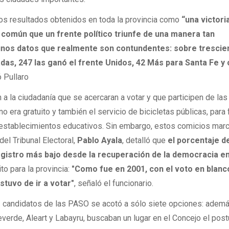
ó los resultados obtenidos en toda la provincia como
“una victori
 común que un frente político triunfe de una manera tan
unos datos que realmente son contundentes: sobre trescie
as, 247 las ganó el frente Unidos, 42 Más para Santa Fe y
ó Pullaro
 a la ciudadanía que se acercaran a votar y que participen de las
no era gratuito y también el servicio de bicicletas públicas, para
 establecimientos educativos. Sin embargo, estos comicios mar
del Tribunal Electoral,
Pablo Ayala
, detalló que
el porcentaje d
registro más bajo desde la recuperación de la democracia e
to para la provincia:
"Como fue en 2001, con el voto en blanc
stuvo de ir a votar"
, señaló el funcionario.
 42 candidatos de las PASO se acotó a sólo siete opciones: adem
erde, Aleart y Labayru, buscaban un lugar en el Concejo el post