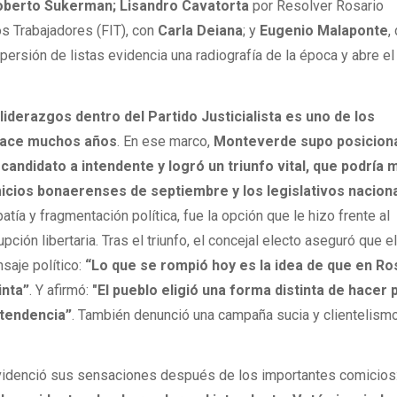
oberto Sukerman;
Lisandro Cavatorta
por Resolver Rosario
los Trabajadores (FIT), con
Carla Deiana
; y
Eugenio Malaponte
,
persión de listas evidencia una radiografía de la época y abre el
iderazgos dentro del Partido Justicialista es uno de los
 hace muchos años
. En ese marco,
Monteverde
supo posicion
 candidato a intendente y logró un triunfo vital, que podría
micios bonaerenses de septiembre y los legislativos nacion
tía y fragmentación política, fue la opción que le hizo frente al
rupción libertaria. Tras el triunfo, el concejal electo aseguró que e
saje político:
“Lo que se rompió hoy es la idea de que en Ro
inta”
. Y afirmó:
"El pueblo eligió una forma distinta de hacer p
ntendencia”
. También denunció una campaña sucia y clientelism
evidenció sus sensaciones después de los importantes comicios