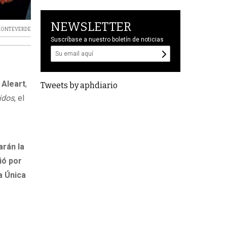
NEWSLETTER
ONTEVERDE
Suscríbase a nuestro boletín de noticias
 Aleart
,
Tweets by aphdiario
idos
, el
rán la
ió por
a Única