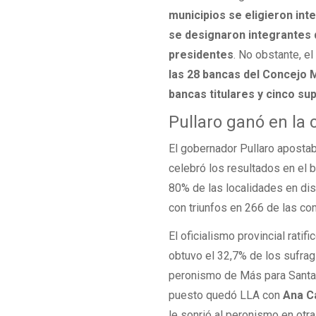
municipios se eligieron in
se designaron integrantes 
presidentes
. No obstante, el
las 28 bancas del Concejo 
bancas titulares y cinco su
Pullaro ganó en la 
El gobernador Pullaro apostaba
celebró los resultados en el b
80% de las localidades en dis
con triunfos en 266 de las co
El oficialismo provincial ratif
obtuvo el 32,7% de los sufrag
peronismo de Más para Santa F
puesto quedó LLA con
Ana C
le sonrió al peronismo en otr