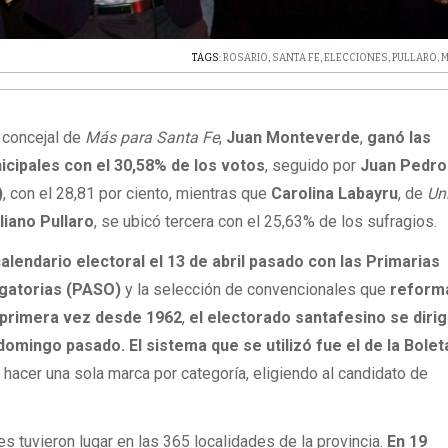
TAGS:
ROSARIO
,
SANTA FE
,
ELECCIONES
,
PULLARO
,
M
a concejal de
Más para Santa Fe
,
Juan Monteverde
,
ganó las
icipales con el 30,58% de los votos
, seguido por
Juan Pedro
)
, con el 28,81 por ciento, mientras que
Carolina Labayru
, de
Un
liano Pullaro
, se ubicó tercera con el 25,63% de los sufragios.
alendario electoral el 13 de abril pasado con las Primarias
igatorias (PASO)
y la selección de convencionales que
reforma
r primera vez desde 1962
,
el electorado santafesino se dirig
domingo pasado. El sistema que se utilizó fue el de la Bolet
e hacer una sola marca por categoría, eligiendo al candidato de
s tuvieron lugar en las 365 localidades de la provincia.
En 19