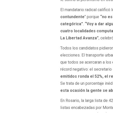
El mandatario radical calific
contundente
" porque
“no es
categórica”
.
“Voy a dar alg
cuatro localidades computad
La Libertad Avanza”
, celebr
Todos los candidatos pidieron
elecciones. El transporte urba
que todos se acercaran a los
récord negativo: el secretario 
emitidos ronda el 52%, el 
Se trata de un porcentaje inédi
esta ocasión la gente se ab
En Rosario, la larga lista de
listas encabezadas por Montev