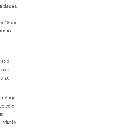
unidades
s
n 13 de
ocho
19.30
en el
 alzó
 Luengo
,
ubicó el
cer
 triunfo