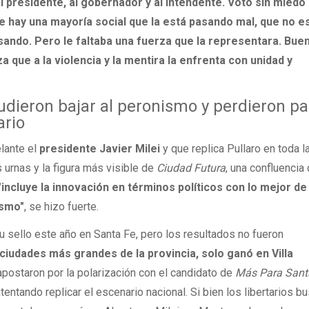
l presidente, al gobernador y al intendente. Votó sin miedo
e hay una mayoría social que la está pasando mal, que no e
sando. Pero le faltaba una fuerza que la representara. Bue
 que a la violencia y la mentira la enfrenta con unidad y
pudieron bajar al peronismo y perdieron pa
ario
elante el
presidente Javier Milei
y que replica Pullaro en toda l
s urnas y la figura más visible de
Ciudad Futura
, una confluencia 
"incluye la innovación en términos políticos con lo mejor de 
ismo"
, se hizo fuerte.
su sello este año en Santa Fe, pero los resultados no fueron
 ciudades más grandes de la provincia, solo ganó en Villa
postaron por la polarización con el candidato de
Más Para Sant
ntentando replicar el escenario nacional. Si bien los libertarios 