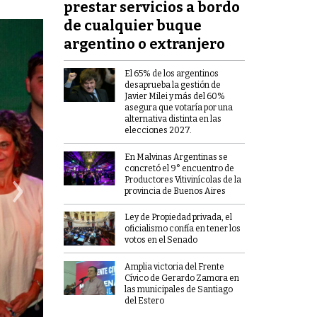
prestar servicios a bordo
de cualquier buque
argentino o extranjero
El 65% de los argentinos
desaprueba la gestión de
Javier Milei y más del 60%
asegura que votaría por una
alternativa distinta en las
elecciones 2027.
En Malvinas Argentinas se
›
concretó el 9° encuentro de
Productores Vitivinícolas de la
provincia de Buenos Aires
Ley de Propiedad privada, el
oficialismo confía en tener los
votos en el Senado
Amplia victoria del Frente
Cívico de Gerardo Zamora en
las municipales de Santiago
del Estero