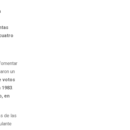
a
ntas
 cuatro
 fomentar
caron un
e votos
n 1983
.
o, en
ás de las
ulante