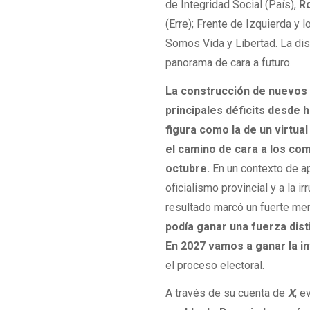
de Integridad Social (País),
R
(Erre); Frente de Izquierda y 
Somos Vida y Libertad. La dis
panorama de cara a futuro.
La construcción de nuevos l
principales déficits desde
figura como la de un virtual
el camino de cara a los co
octubre.
En un contexto de apa
oficialismo provincial y a la ir
resultado marcó un fuerte men
podía ganar una fuerza dist
En 2027 vamos a ganar la i
el proceso electoral.
A través de su cuenta de
X
, 