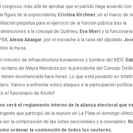
 congreso, más allá de aprobar que el partido haga acuerdo con
a figura de la expresidenta,
Cristina Kirchner
, en el marco de s
litación perpetua para el ejercicio de la función pública tras la
 detenciones a la concejal de Quilmes,
Eva Mieri
y la funcionaria
 PBA,
Alexia Abaigar
, por el escrache a la casa del diputado
Jos
bre la mesa..
l ministro de Infraestructura bonaerense y hombre del MDF,
Gab
 reclamo de Mayra Mendoza por la presidenta del Concejo Delib
n tienen incomunicada hace horas. Lo que está pasando es total
tario. Vamos a enfrentar estos ataques a la participación política 
 el funcionario de Kicillof.
o será el reglamento interno de la alianza electoral que v
 dirigente que participó de la reunión en La Plata el domingo último
a ser la composición de las listas seccionales y a concejales.
N
como ordenar la contención de todos los sectores.