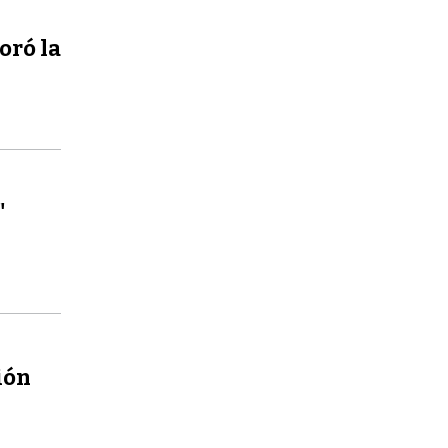
oró la
"
ión