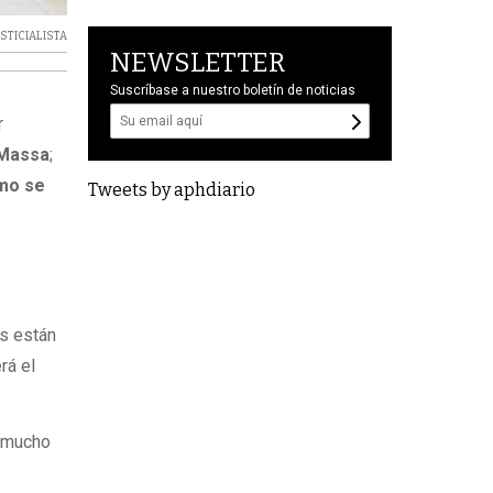
STICIALISTA
NEWSLETTER
Suscríbase a nuestro boletín de noticias
r
Massa
;
mo se
Tweets by aphdiario
os están
rá el
o mucho