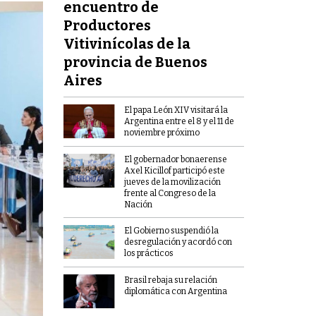
encuentro de
Productores
Vitivinícolas de la
provincia de Buenos
Aires
El papa León XIV visitará la
Argentina entre el 8 y el 11 de
noviembre próximo
El gobernador bonaerense
Axel Kicillof participó este
jueves de la movilización
frente al Congreso de la
Nación
El Gobierno suspendió la
desregulación y acordó con
los prácticos
Brasil rebaja su relación
diplomática con Argentina