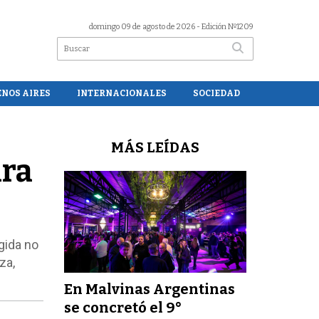
domingo 09 de agosto de 2026
- Edición Nº1209
ENOS AIRES
INTERNACIONALES
SOCIEDAD
MÁS LEÍDAS
ara
gida no
za,
En Malvinas Argentinas
se concretó el 9°