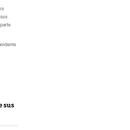
tos
 sus
 parte
ntendente
e sus