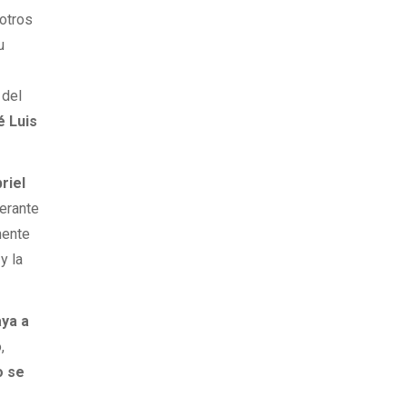
 otros
u
 del
é Luis
riel
erante
mente
y la
aya a
,
o se