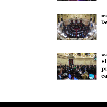
SEN
De
SEN
El
pr
ca