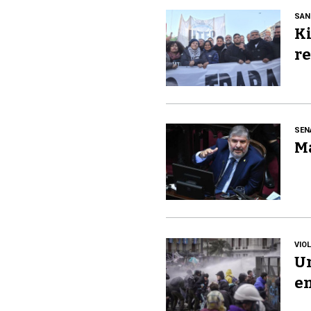
SAN
Ki
re
SEN
Ma
VIO
Un
en