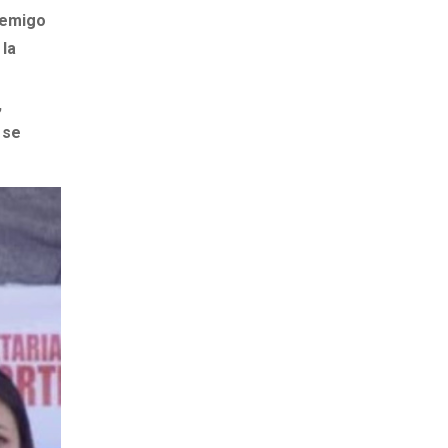
nemigo
 la
,
 se