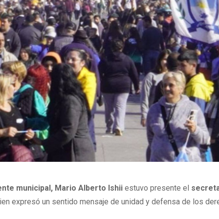
nte municipal, Mario Alberto Ishii
estuvo presente el
secreta
ien expresó un sentido mensaje de unidad y defensa de los de