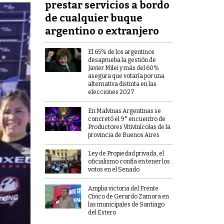
prestar servicios a bordo
de cualquier buque
argentino o extranjero
El 65% de los argentinos
desaprueba la gestión de
Javier Milei y más del 60%
asegura que votaría por una
alternativa distinta en las
elecciones 2027.
En Malvinas Argentinas se
concretó el 9° encuentro de
Productores Vitivinícolas de la
provincia de Buenos Aires
Ley de Propiedad privada, el
oficialismo confía en tener los
votos en el Senado
Amplia victoria del Frente
Cívico de Gerardo Zamora en
las municipales de Santiago
del Estero