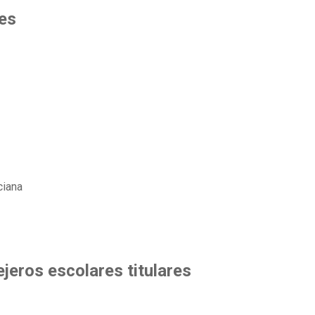
tes
uciana
jeros escolares titulares