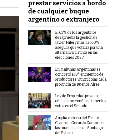
prestar servicios a bordo
de cualquier buque
argentino o extranjero
El 65% de los argentinos
desaprueba la gestión de
Javier Milei y más del 60%
asegura que votaría por una
alternativa distinta en las
elecciones 2027.
En Malvinas Argentinas se
concretó el 9° encuentro de
Productores Vitivinícolas de la
provincia de Buenos Aires
Ley de Propiedad privada, el
oficialismo confía en tener los
votos en el Senado
Amplia victoria del Frente
Cívico de Gerardo Zamora en
las municipales de Santiago
del Estero