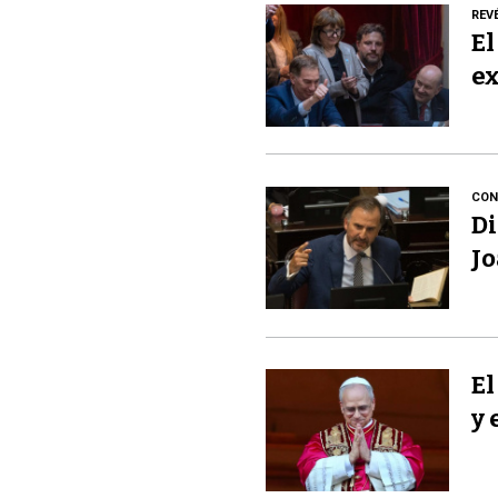
REV
El
ex
CON
Di
Jo
El
y 