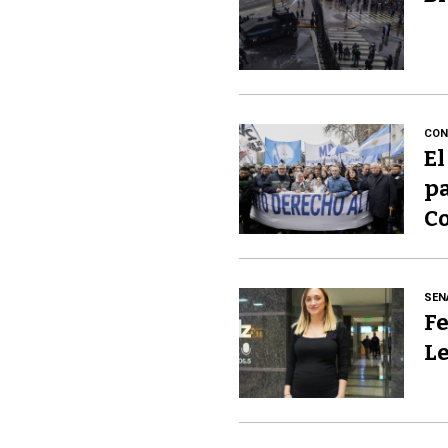
CON
El
pa
Co
SEN
Fe
Le