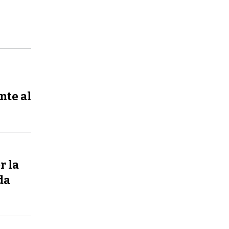
nte al
r la
da