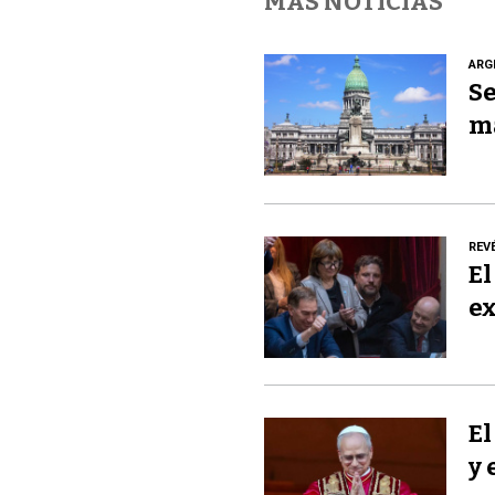
MÁS NOTICIAS
ARG
Se
m
REV
El
ex
El
y 