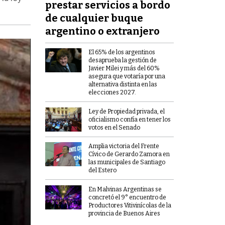
prestar servicios a bordo
de cualquier buque
argentino o extranjero
El 65% de los argentinos
desaprueba la gestión de
Javier Milei y más del 60%
asegura que votaría por una
alternativa distinta en las
elecciones 2027.
Ley de Propiedad privada, el
oficialismo confía en tener los
votos en el Senado
Amplia victoria del Frente
Cívico de Gerardo Zamora en
las municipales de Santiago
del Estero
En Malvinas Argentinas se
concretó el 9° encuentro de
Productores Vitivinícolas de la
provincia de Buenos Aires