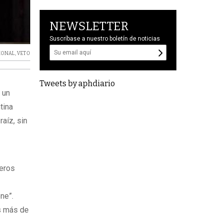
NEWSLETTER
Suscríbase a nuestro boletín de noticias
IONAL
,
VETO
Tweets by aphdiario
 un
tina
aíz, sin
meros
ne”.
s más de