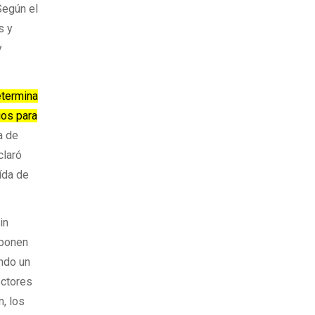
Según el
s y
y
etermina
ios para
a de
claró
aída de
in
oponen
ndo un
ectores
n, los