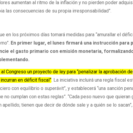
res aumentan al ritmo de la inflación y no pierden poder adquisi
pia las consecuencias de su propia irresponsabilidad”.
ue en los próximos días tomará medidas para “amurallar el défici
erno”.
En primer lugar, el lunes firmará una instrucción para p
ancie el gasto primario con emisión monetaria, formalizand
mplementando.
al Congreso un proyecto de ley para “penalizar la aprobación de
curran en déficit fiscal”
. La iniciativa incluirá una regla fiscal es
nciero con equilibrio o superávit”, y establecerá “una sanción pen
ue no cumplan con estas reglas”. “Cada peso nuevo que quieran 
 apellido; tienen que decir de dónde sale y a quién se lo sacan”,