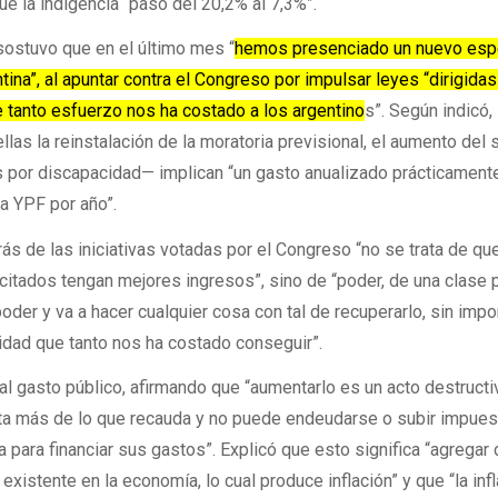
ue la indigencia “pasó del 20,2% al 7,3%”.
 sostuvo que en el último mes “
hemos presenciado un nuevo esp
ntina”, al apuntar contra el Congreso por impulsar leyes “dirigidas
ue tanto esfuerzo nos ha costado a los argentino
s”. Según indicó,
llas la reinstalación de la moratoria previsional, el aumento del s
s por discapacidad— implican “un gasto anualizado prácticament
na YPF por año”.
rás de las iniciativas votadas por el Congreso “no se trata de qu
citados tengan mejores ingresos”, sino de “poder, de una clase p
der y va a hacer cualquier cosa con tal de recuperarlo, sin impor
ilidad que tanto nos ha costado conseguir”.
 al gasto público, afirmando que “aumentarlo es un acto destructi
ta más de lo que recauda y no puede endeudarse o subir impues
a para financiar sus gastos”. Explicó que esto significa “agregar 
existente en la economía, lo cual produce inflación” y que “la inf