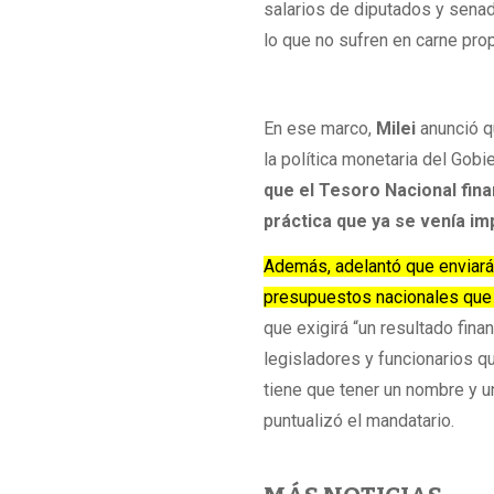
salarios de diputados y senado
lo que no sufren en carne pro
En ese marco,
Milei
anunció q
la política monetaria del Gobi
que el Tesoro Nacional fin
práctica que ya se venía i
Además, adelantó que enviará 
presupuestos nacionales que in
que exigirá “un resultado fina
legisladores y funcionarios q
tiene que tener un nombre y un
puntualizó el mandatario.