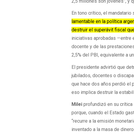
2,5 millones son jóvenes”, y q
En tono crítico, el mandatario
lamentable en la política arge
destruir el superávit fiscal q
iniciativas aprobadas —entre e
docente y de las prestacione
2,5% del PBI, equivalente a u
El presidente advirtió que det
jubilados, docentes o discapa
que hace dos años perdió el po
eso implica destruir la estab
Milei
profundizó en su crítica
porque, cuando el Estado gas
“recurre a la emisión monetari
inventado a la masa de dinero 