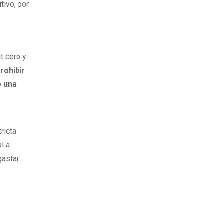
tivo, por
t cero y
rohibir
o una
tricta
al a
gastar