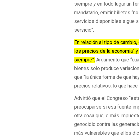
siempre y en todo lugar un fe
mandatario, emitir billetes “n
servicios disponibles sigue 
servicio”.
En relación al tipo de cambio,
los precios de la economía” y
siempre”.
Argumentó que “cuan
bienes solo produce variacione
que “la única forma de que hay
precios relativos, lo que hac
Advirtió que el Congreso “est
preocuparse si esa fuente imp
otra cosa que, o más impuest
genocidio contra las generaci
más vulnerables que ellos dic