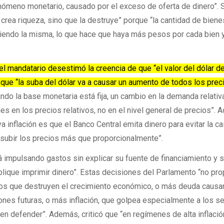
nómeno monetario, causado por el exceso de oferta de dinero”. 
o crea riqueza, sino que la destruye” porque “la cantidad de biene
siendo la misma, lo que hace que haya más pesos por cada bien 
 el mandatario desestimó la creencia de que “el valor del dólar d
 que “la suba del dólar va a causar un aumento de todos los prec
do la base monetaria está fija, un cambio en la demanda relativ
s en los precios relativos, no en el nivel general de precios”. A
a inflación es que el Banco Central emita dinero para evitar la c
e subir los precios más que proporcionalmente”.
á impulsando gastos sin explicar su fuente de financiamiento y s
lique imprimir dinero”. Estas decisiones del Parlamento “no pr
os que destruyen el crecimiento económico, o más deuda causa
ones futuras, o más inflación, que golpea especialmente a los s
en defender”. Además, criticó que “en regímenes de alta inflació