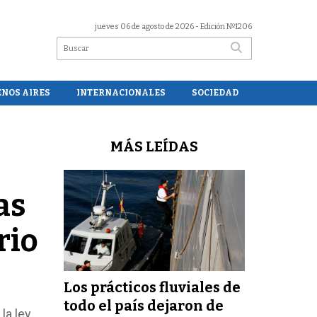
jueves 06 de agosto de 2026
- Edición Nº1206
ENOS AIRES
INTERNACIONALES
SOCIEDAD
MÁS LEÍDAS
as
rio
Los prácticos fluviales de
todo el país dejaron de
la ley