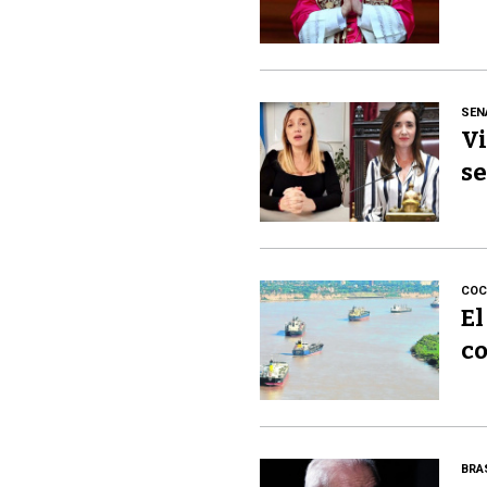
SEN
Vi
se
COC
El
co
BRA