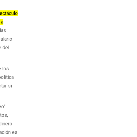
ectáculo
 a
 las
alario
e del
e los
olítica
tar si
vo”
tos,
dinero
lación es