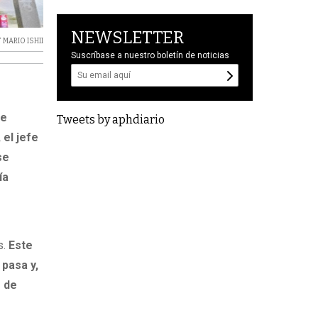
NEWSLETTER
T MARIO ISHII
Suscríbase a nuestro boletín de noticias
de
Tweets by aphdiario
 el jefe
se
ía
s.
Este
pasa y,
o de