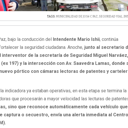
TAGS:
MUNICIPALIDAD DE JOSé C PAZ
,
SEGURIDAD VIAL
,
IN
az, bajo la conducción del
Intendente Mario Ishii
, continúa
fortalecer la seguridad ciudadana. Anoche,
junto al secretario 
l interventor de la secretaría de Seguridad Miguel Narváez,
 (ex 197) y la intersección con Av. Saavedra Lamas, donde 
un nuevo pórtico con cámaras lectoras de patentes y carteler
lla indicadora ya estaban operativas, en esta etapa se termina la
oras que procesarán a mayor velocidad las lecturas de patente
tas, sino que reconoce automáticamente cada vehículo que 
e captura o secuestro, envía una alerta inmediata al Centr
M).