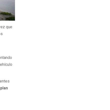
vez que
os
entando
vehículo
ientes
 plan