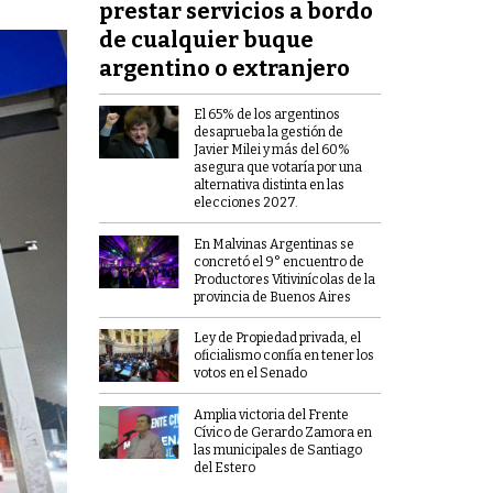
prestar servicios a bordo
de cualquier buque
argentino o extranjero
El 65% de los argentinos
desaprueba la gestión de
Javier Milei y más del 60%
asegura que votaría por una
alternativa distinta en las
elecciones 2027.
En Malvinas Argentinas se
concretó el 9° encuentro de
Productores Vitivinícolas de la
provincia de Buenos Aires
Ley de Propiedad privada, el
oficialismo confía en tener los
votos en el Senado
Amplia victoria del Frente
Cívico de Gerardo Zamora en
las municipales de Santiago
del Estero