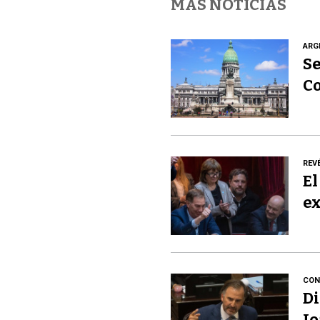
MÁS NOTICIAS
ARG
Se
C
REV
El
ex
CON
Di
Jo