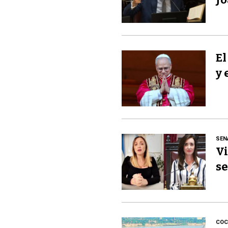
El
y 
SEN
Vi
se
COC