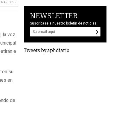
T MARIO ISHII
NEWSLETTER
Suscríbase a nuestro boletín de noticias
, la voz
unicipal
Tweets by aphdiario
etirán e
r en su
nes en
iendo de