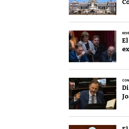
C
REV
El
ex
CON
Di
Jo