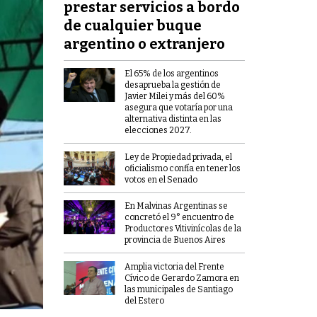
prestar servicios a bordo
de cualquier buque
argentino o extranjero
El 65% de los argentinos
desaprueba la gestión de
Javier Milei y más del 60%
asegura que votaría por una
alternativa distinta en las
elecciones 2027.
Ley de Propiedad privada, el
oficialismo confía en tener los
votos en el Senado
En Malvinas Argentinas se
concretó el 9° encuentro de
Productores Vitivinícolas de la
provincia de Buenos Aires
Amplia victoria del Frente
Cívico de Gerardo Zamora en
las municipales de Santiago
del Estero