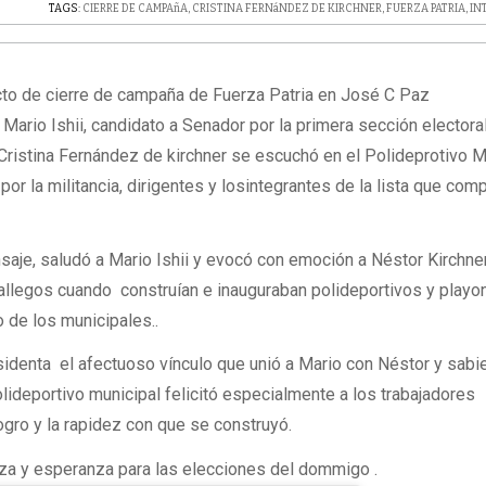
TAGS:
CIERRE DE CAMPAñA
,
CRISTINA FERNáNDEZ DE KIRCHNER
,
FUERZA PATRIA
,
IN
acto de cierre de campaña de Fuerza Patria en José C Paz
ario Ishii, candidato a Senador por la primera sección electoral
 Cristina Fernández de kirchner se escuchó en el Polideprotivo M
r la militancia, dirigentes y losintegrantes de la lista que comp
nsaje, saludó a Mario Ishii y evocó con emoción a Néstor Kirchne
allegos cuando construían e inauguraban polideportivos y playo
o de los municipales..
sidenta el afectuoso vínculo que unió a Mario con Néstor y sab
olideportivo municipal felicitó especialmente a los trabajadores
ogro y la rapidez con que se construyó.
a y esperanza para las elecciones del dommigo .