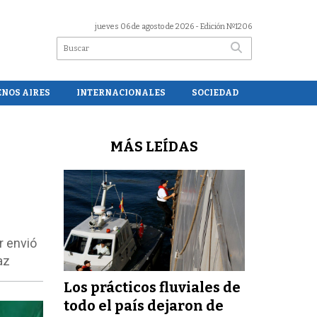
jueves 06 de agosto de 2026
- Edición Nº1206
ENOS AIRES
INTERNACIONALES
SOCIEDAD
MÁS LEÍDAS
r envió
az
Los prácticos fluviales de
todo el país dejaron de