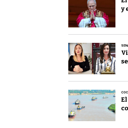
El
y 
SEN
Vi
se
COC
El
co