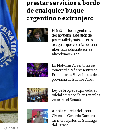
prestar servicios a bordo
de cualquier buque
argentino o extranjero
El 65% de los argentinos
desaprueba la gestión de
Javier Milei y más del 60%
asegura que votaría por una
alternativa distinta en las
elecciones 2027.
En Malvinas Argentinas se
concretó el 9° encuentro de
Productores Vitivinícolas de la
provincia de Buenos Aires
Ley de Propiedad privada, el
oficialismo confía en tener los
votos en el Senado
Amplia victoria del Frente
Cívico de Gerardo Zamora en
las municipales de Santiago
del Estero
STE
,
CAPUTO