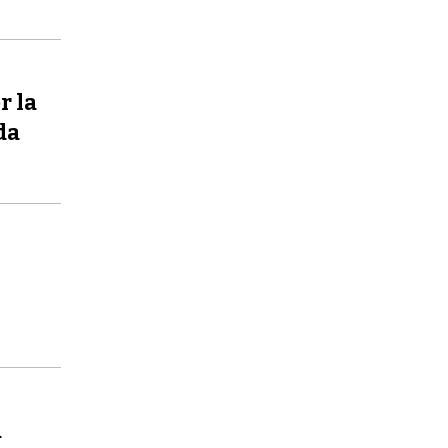
r la
da
a