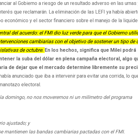
anciar al Gobierno a riesgo de un resultado adverso en las urnas 
interés que reclamarán. La eliminación de las LEFI ya había abier
po económico y el sector financiero sobre el manejo de la liquide
ral del acuerdo: el FMI dio luz verde para que el Gobierno utili
ntervenciones cambiarias con el objetivo de sostener un tipo de
islativas de octubre.
En los hechos, significa que Milei podrá
tener la suba del dólar en plena campaña electoral, algo q
taria de dejar que el mercado determine libremente su prec
bía anunciado que iba a intervenir para evitar una corrida, lo qu
manotazo electoral.
día domingo, no nos moveremos ni un milímetro del programa
io ajustado; y
 se mantienen las bandas cambiarias pactadas con el FMI.