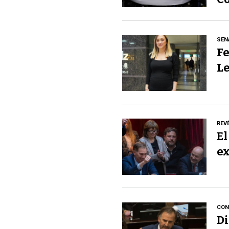
SEN
Fe
Le
REV
El
ex
CON
Di