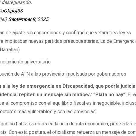
 desregulando.
uCuOXpUj3S
lei)
September 9, 2025
an de ajuste sin concesiones y confirmó que vetará tres leyes
e implicaban nuevas partidas presupuestarias: La de Emergenc
 Garrahan)
 universitario
 las provincias impulsada por gobernadores
 a la ley de emergencia en Discapacidad, que podría judicia
dencial repiten un mensaje sin matices: “Plata no hay”
. El 
e el compromiso con el equilibrio fiscal es innegociable, inclus
sectores más vulnerables y con las provincias.
 que no habrá cambios en la hoja de ruta económica, pese a la de
país. Con esta postura, el oficialismo refuerza un mensaje de con