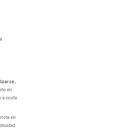
ia
lizarse,
veto en
o a costa
rrota en
tinuidad