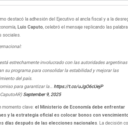
o destacó la adhesión del Ejecutivo al ancla fiscal y a la desre
Economía,
Luis Caputo
, celebró el mensaje replicando las palabr
 sociales.
ernacional:
 está estrechamente involucrado con las autoridades argentinas
n su programa para consolidar la estabilidad y mejorar las
imiento del país.
miso para garantizar la…
https://t.co/uJgO6cUejP
isCaputoAR)
September 9, 2025
un momento clave:
el Ministerio de Economía debe enfrentar
nes y la estrategia oficial es colocar bonos con vencimient
res días después de las elecciones nacionales
. La decisión c