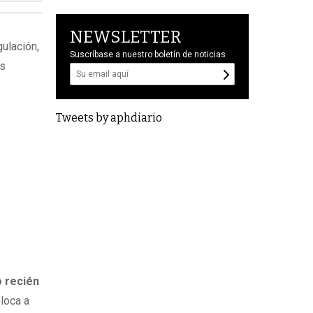
NEWSLETTER
gulación,
Suscríbase a nuestro boletín de noticias
as
Tweets by aphdiario
o recién
oloca a