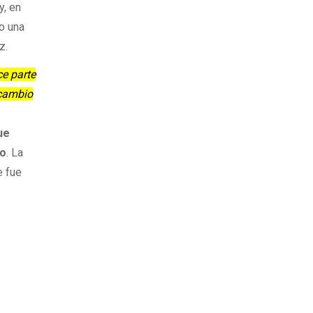
y, en
to una
z.
ce parte
 cambio
ue
io
. La
e fue