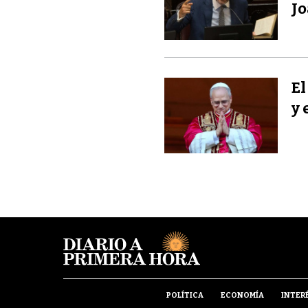
Jo
El
y 
POLÍTICA
ECONOMÍA
INTER