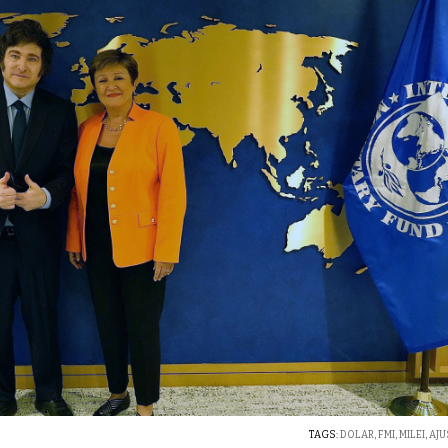
TAGS:
DOLAR
,
FMI
,
MILEI
,
AJU