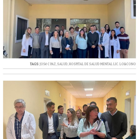
TAGS:
JOSé C PAZ
,
SALUD
,
HOSPITAL DE SALUD MENTAL LIC. LOIáCONO