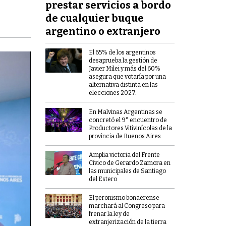
prestar servicios a bordo
de cualquier buque
argentino o extranjero
El 65% de los argentinos
desaprueba la gestión de
Javier Milei y más del 60%
asegura que votaría por una
alternativa distinta en las
elecciones 2027.
En Malvinas Argentinas se
concretó el 9° encuentro de
Productores Vitivinícolas de la
provincia de Buenos Aires
Amplia victoria del Frente
Cívico de Gerardo Zamora en
las municipales de Santiago
del Estero
El peronismo bonaerense
marchará al Congreso para
frenar la ley de
extranjerización de la tierra