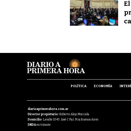
El
pr
ca
POLÍTICA
ECONOMÍA
INTER
diarioaprimerahora.com.ar
Director propietario:
Roberto Alejo Mocciola
Domicilio
:Lavalle 1045 . José C Paz. Pcia Buenos Aires
DNDA
en trámite