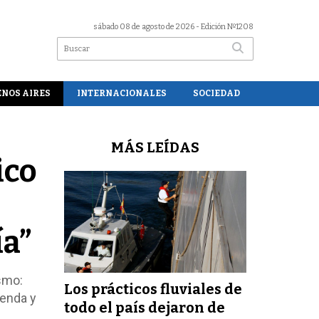
sábado 08 de agosto de 2026
- Edición Nº1208
ENOS AIRES
INTERNACIONALES
SOCIEDAD
MÁS LEÍDAS
ico
ía”
smo:
Los prácticos fluviales de
renda y
todo el país dejaron de