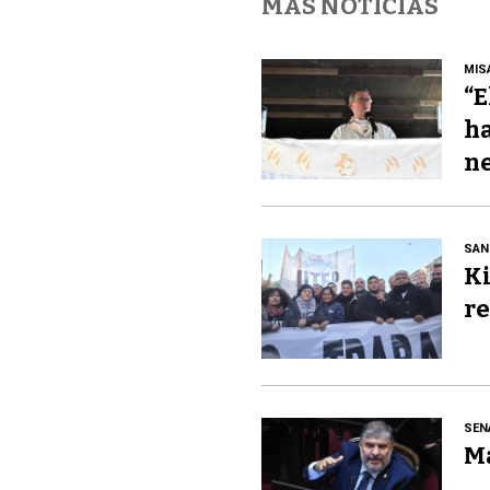
MÁS NOTICIAS
MIS
“E
ha
ne
SAN
Ki
re
SEN
Ma