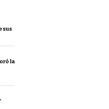
e sus
oró la
"