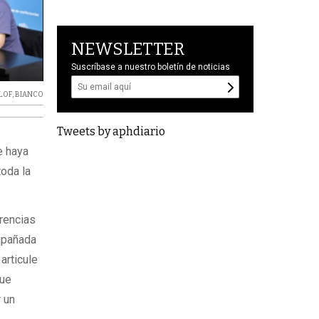
NEWSLETTER
Suscríbase a nuestro boletín de noticias
LLOF
,
BIANCO
Tweets by aphdiario
e haya
toda la
erencias
ompañada
articule
que
 un