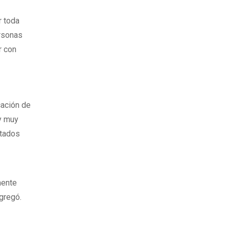
r toda
ersonas
r con
icación de
 y muy
ltados
mente
gregó.