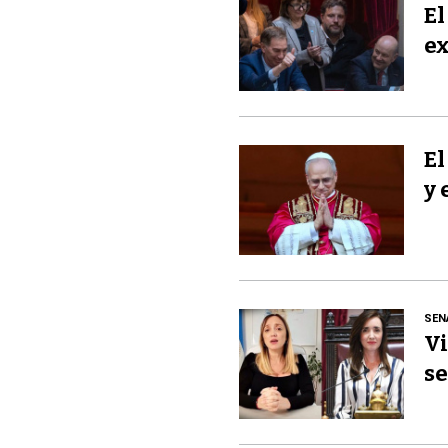
El
ex
El
y 
SEN
Vi
se