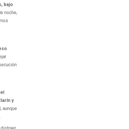
, bajo
de noche,
íamos
ceso
ejar
rsecución
 el
larín y
l, aunque
.
 distraer