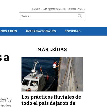
jueves 06 de agosto de 2026
- Edición Nº1206
ENOS AIRES
INTERNACIONALES
SOCIEDAD
MÁS LEÍDAS
 a
s
Los prácticos fluviales de
os”, y
todo el país dejaron de
étodos