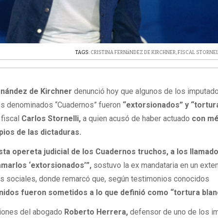
TAGS:
CRISTINA FERNáNDEZ DE KIRCHNER
,
FISCAL STORNEL
ernández de Kirchner
denunció hoy que algunos de los imputad
los denominados “Cuadernos” fueron
“extorsionados” y “tortu
 fiscal
Carlos Stornelli,
a quien acusó de haber actuado
con mé
pios de las dictaduras.
sta opereta judicial de los Cuadernos truchos, a los llamad
lamarlos ‘extorsionados’”,
sostuvo la ex mandataria en un exte
s sociales, donde remarcó que, según testimonios conocidos
idos fueron sometidos a lo que definió como “tortura blan
aciones del abogado
Roberto Herrera,
defensor de uno de los 