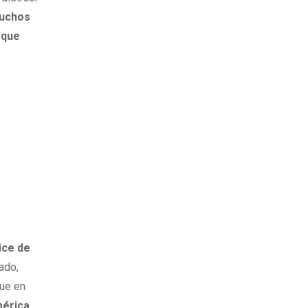
ruchos
 que
ice de
ado,
que en
mérica