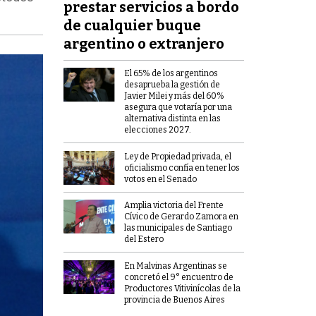
prestar servicios a bordo
de cualquier buque
argentino o extranjero
El 65% de los argentinos
desaprueba la gestión de
Javier Milei y más del 60%
asegura que votaría por una
alternativa distinta en las
elecciones 2027.
Ley de Propiedad privada, el
oficialismo confía en tener los
votos en el Senado
Amplia victoria del Frente
Cívico de Gerardo Zamora en
las municipales de Santiago
del Estero
En Malvinas Argentinas se
concretó el 9° encuentro de
Productores Vitivinícolas de la
provincia de Buenos Aires