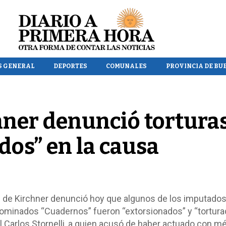
S GENERAL
DEPORTES
COMUNALES
PROVINCIA DE BU
hner denunció torturas
dos” en la causa
z de Kirchner denunció hoy que algunos de los imputado
nominados “Cuadernos” fueron “extorsionados” y “torturad
l Carlos Stornelli, a quien acusó de haber actuado con m