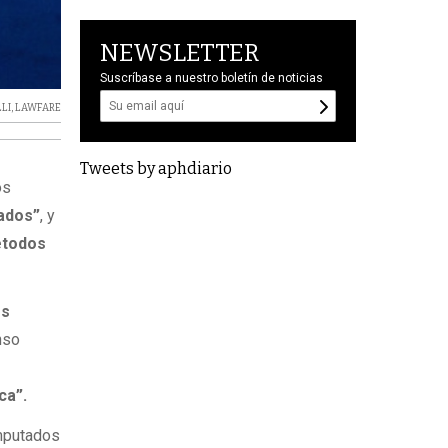
NEWSLETTER
Suscríbase a nuestro boletín de noticias
LI
,
LAWFARE
Tweets by aphdiario
os
rados”
, y
todos
os
nso
ca”.
imputados