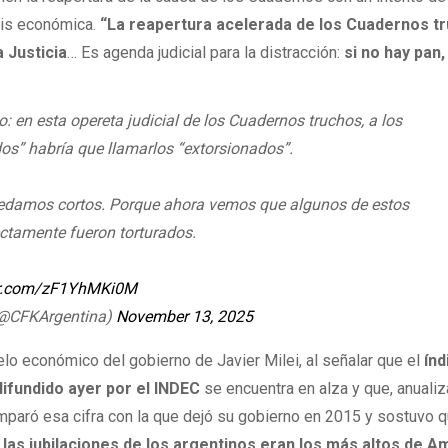
isis económica.
“La reapertura acelerada de los Cuadernos t
a Justicia
… Es agenda judicial para la distracción:
si no hay pan,
: en esta opereta judicial de los Cuadernos truchos, a los
os” habría que llamarlos “extorsionados”.
edamos cortos. Porque ahora vemos que algunos de estos
ectamente fueron torturados.
ter.com/zF1YhMKi0M
 (@CFKArgentina)
November 13, 2025
lo económico del gobierno de Javier Milei, al señalar que el
índ
 difundido ayer por el INDEC
se encuentra en alza y que, anualiz
omparó esa cifra con la que dejó su gobierno en 2015 y sostuvo 
y las jubilaciones de los argentinos eran los más altos de A