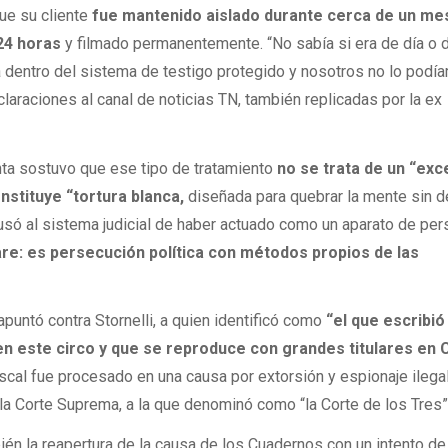
ue su cliente
fue mantenido aislado durante cerca de un mes
 24 horas
y filmado permanentemente. “No sabía si era de día o 
ra dentro del sistema de testigo protegido y nosotros no lo pod
claraciones al canal de noticias TN, también replicadas por la ex
nta sostuvo que ese tipo de tratamiento
no se trata de un “ex
nstituye “tortura blanca,
diseñada para quebrar la mente sin d
usó al sistema judicial de haber actuado como un aparato de pe
are: es persecución política con métodos propios de las
puntó contra Stornelli, a quien identificó como
“el que escribió
n este circo y que se reproduce con grandes titulares en C
scal fue procesado en una causa por extorsión y espionaje ilega
la Corte Suprema, a la que denominó como “la Corte de los Tres”
ién la reapertura de la causa de los Cuadernos con un intento de