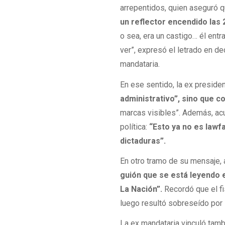
arrepentidos, quien aseguró q
un reflector encendido las
o sea, era un castigo… él ent
ver”, expresó el letrado en de
mandataria.
En ese sentido, la ex preside
administrativo”, sino que co
marcas visibles”. Además, ac
política:
“Esto ya no es lawf
dictaduras”.
En otro tramo de su mensaje, a
guión que se está leyendo e
La Nación”.
Recordó que el fi
luego resultó sobreseído por 
La ex mandataria vinculó tamb