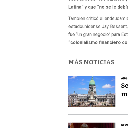
Latina” y que “no se le debía
También criticó el endeudamie
estadounidense Jay Bessent, q
fue “un gran negocio” para E
“colonialismo financiero co
MÁS NOTICIAS
ARG
Se
m
REV