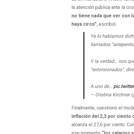
la atención pública ante la cr
no tiene nada que ver con l
haya circo”
, escribió.
Ya lo habíamos dicho
llamados “arrepentid
Y la verdad… nos qu
“extorsionados”, dir
A uno de…
pic.twit
— Cristina Kirchner
Finalmente, cuestionó el mode
inflación del 2,3 por ciento
alcanza el 27,6 por ciento. C
ese momento
“los salarios 