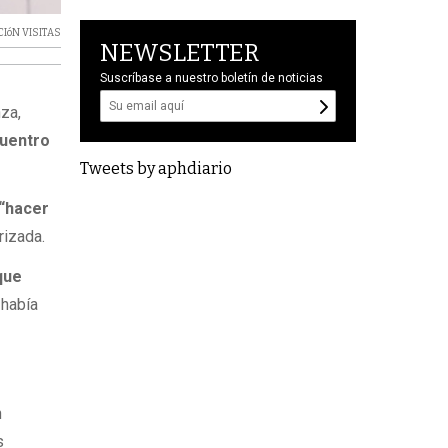
CIóN VISITAS
NEWSLETTER
Suscríbase a nuestro boletín de noticias
za,
cuentro
Tweets by aphdiario
“hacer
rizada.
que
 había
n
s