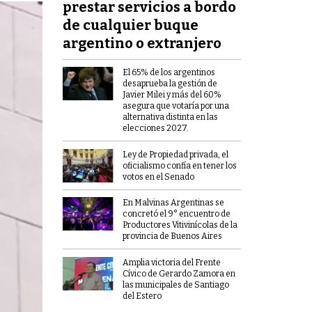
prestar servicios a bordo
de cualquier buque
argentino o extranjero
El 65% de los argentinos
desaprueba la gestión de
Javier Milei y más del 60%
asegura que votaría por una
alternativa distinta en las
elecciones 2027.
Ley de Propiedad privada, el
oficialismo confía en tener los
votos en el Senado
En Malvinas Argentinas se
concretó el 9° encuentro de
Productores Vitivinícolas de la
provincia de Buenos Aires
Amplia victoria del Frente
Cívico de Gerardo Zamora en
las municipales de Santiago
del Estero