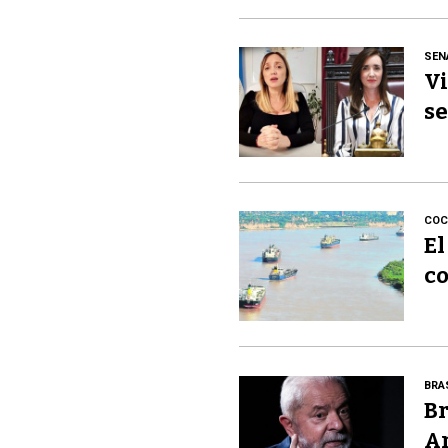
SEN
Vi
se
COC
El
co
BRA
Br
A