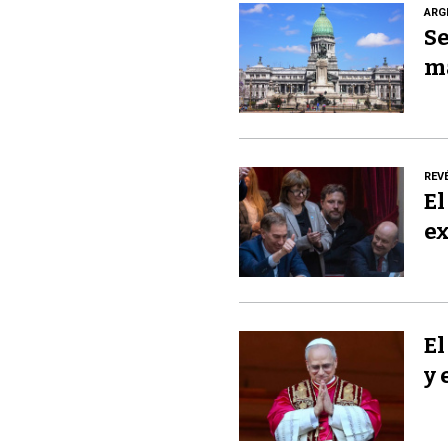
ARG
Se
m
REV
El
ex
El
y 