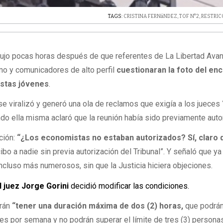
TAGS:
CRISTINA FERNáNDEZ
,
TOF N°2
,
RESTRIC
odujo pocas horas después de que referentes de La Libertad Avan
smo y comunicadores de alto perfil
cuestionaran la foto del en
stas jóvenes
.
se viralizó y generó una ola de reclamos que exigía a los jueces
do ella misma aclaró que la reunión había sido previamente auto
ción:
“¿Los economistas no estaban autorizados? Sí, claro 
bo a nadie sin previa autorización del Tribunal”. Y señaló que ya
incluso más numerosos, sin que la Justicia hiciera objeciones.
l juez Jorge Gorini
decidió modificar las condiciones.
erán
“tener una duración máxima de dos (2) horas,
que podrá
s por semana y no podrán superar el límite de tres (3) persona