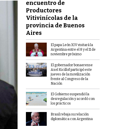
encuentro de
Productores
Vitivinícolas de la
provincia de Buenos
Aires
El papa León XIV visitará la
Argentina entre el 8 y el 11 de
noviembre próximo
El gobernador bonaerense
Axel Kicillof participó este
jueves de la movilización
frente al Congreso de la
Nación
El Gobierno suspendió la
desregulación y acordó con
los prácticos
Brasil rebaja su relación
diplomática con Argentina