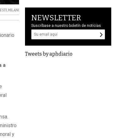
ESTI
,
MILANI
NEWSLETTER
Suscríbase a nuestro boletín de noticias
ionario
Tweets by aphdiario
a a
e
eral
nsa.
inistro
moral y