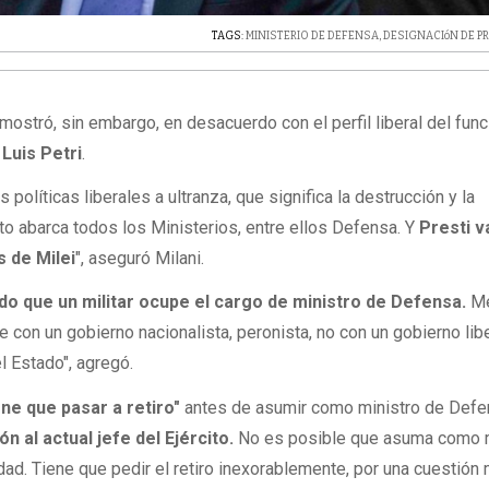
TAGS:
MINISTERIO DE DEFENSA
,
DESIGNACIóN DE PR
mostró, sin embargo, en desacuerdo con el perfil liberal del func
e
Luis Petri
.
s políticas liberales a ultranza, que significa la destrucción y la
to abarca todos los Ministerios, entre ellos Defensa. Y
Presti v
s de Milei
", aseguró Milani.
ido que un militar ocupe el cargo de ministro de Defensa.
M
 con un gobierno nacionalista, peronista, no con un gobierno lib
l Estado", agregó.
ene que pasar a retiro"
antes de asumir como ministro de Defe
ión al actual jefe del Ejército.
No es posible que asuma como m
ad. Tiene que pedir el retiro inexorablemente, por una cuestión 