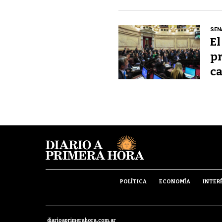
SEN
El
pr
ca
POLÍTICA
ECONOMÍA
INTER
diarioaprimerahora.com.ar