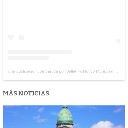
Una publicación compartida por Ballet Folklórico Municipal de Jcp. (@bfm.josecpaz)
MÁS NOTICIAS