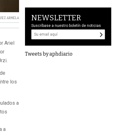
NEWSLETTER
JUEZ ARMELA
Suscríbase a nuestro boletín de noticias
r Ariel
por
Tweets by aphdiario
rzi.
 de
ntre los
culados a
ntos
a a