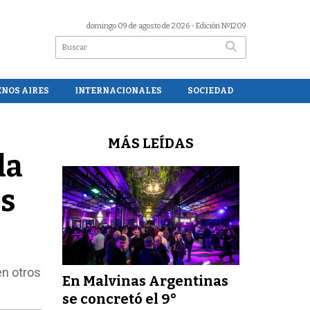
domingo 09 de agosto de 2026
- Edición Nº1209
ENOS AIRES
INTERNACIONALES
SOCIEDAD
MÁS LEÍDAS
da
as
en otros
En Malvinas Argentinas
se concretó el 9°