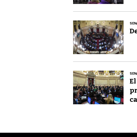
SEN
De
SEN
El
pr
ca