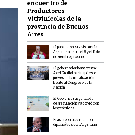
encuentro de
Productores
Vitivinícolas de la
provincia de Buenos
Aires
El papa León XIV visitará la
Argentina entre el 8 y el 11 de
noviembre próximo
El gobernador bonaerense
Axel Kicillof participó este
jueves de la movilización
frente al Congreso de la
Nación
El Gobierno suspendió la
desregulación y acordó con
los prácticos
Brasil rebaja su relación
diplomática con Argentina