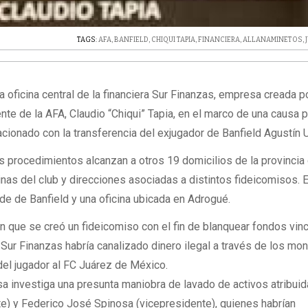
TAGS:
AFA
,
BANFIELD
,
CHIQUI TAPIA
,
FINANCIERA
,
ALLANAMINETOS
,
la oficina central de la financiera Sur Finanzas, empresa creada po
ente de la AFA, Claudio “Chiqui” Tapia, en el marco de una causa 
cionado con la transferencia del exjugador de Banfield Agustín U
s procedimientos alcanzan a otros 19 domicilios de la provincia
inas del club y direcciones asociadas a distintos fideicomisos. E
ede de Banfield y una oficina ubicada en Adrogué.
 que se creó un fideicomiso con el fin de blanquear fondos vin
. Sur Finanzas habría canalizado dinero ilegal a través de los mo
del jugador al FC Juárez de México.
usa investiga una presunta maniobra de lavado de activos atribuid
te) y Federico José Spinosa (vicepresidente), quienes habrían