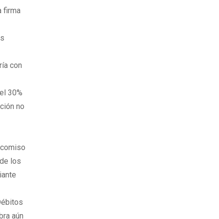
a firma
os
ría con
del 30%
ación no
eicomiso
 de los
iante
Débitos
bra aún