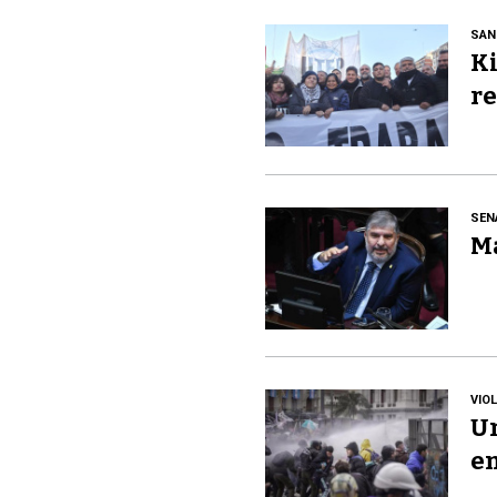
SAN
Ki
re
SEN
Ma
VIO
Un
en