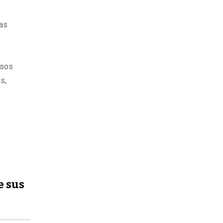
nas
isos
s,
e sus