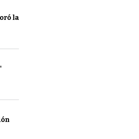
oró la
"
ión