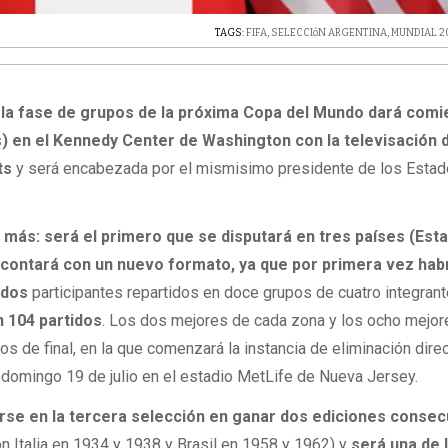
TAGS:
FIFA
,
SELECCIóN ARGENTINA
,
MUNDIAL 2
la fase de grupos de la próxima Copa del Mundo dará comi
s) en el Kennedy Center de Washington con la televisación 
ts
y será encabezada por el mismisimo presidente de los Esta
 más: será el primero que se disputará en tres países (Est
 contará con un nuevo formato, ya que por primera vez hab
ados
participantes repartidos en doce grupos de cuatro integran
n 104 partidos
. Los dos mejores de cada zona y los ocho mejor
s de final, en la que comenzará la instancia de eliminación dire
 domingo 19 de julio en el estadio MetLife de Nueva Jersey.
rse en la tercera selección en ganar dos ediciones consec
on Italia en 1934 y 1938 y Brasil en 1958 y 1962) y
será una de 