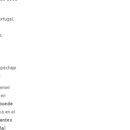
rtugal,
r,
epechaje
.
tienen
 en
 puede
os en el
 antes
ña
)