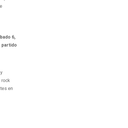
ue
bado 6,
 partido
.
y
 y
y rock
ntes en