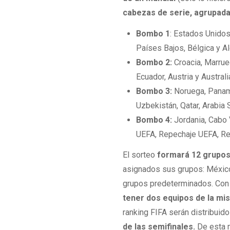
cabezas de serie, agrupada
Bombo 1
: Estados Unidos,
Países Bajos, Bélgica y A
Bombo 2:
Croacia, Marruec
Ecuador, Austria y Australi
Bombo 3:
Noruega, Panamá,
Uzbekistán, Qatar, Arabia 
Bombo 4:
Jordania, Cabo 
UEFA, Repechaje UEFA, Rep
El sorteo
formará 12 grupos 
asignados sus grupos: México 
grupos predeterminados. Con 
tener dos equipos de la m
ranking FIFA serán distribuid
de las semifinales.
De esta m