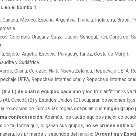
s en el bombo 1.
 Canadá, México, España, Argentina, Francia, Inglaterra, Brasil, Po
lemania.
os, Colombia, Uruguay, Suiza, Japón, Senegal, Irán, Corea del Su
a.
 Egipto, Argelia, Escocia, Paraguay, Túnez, Costa de Margil,
Saudita y Sudáfrica.
Verde, Ghana, Curazao, Haití, Nueva Zelanda, Repechaje UEFA, R
echaje UEFA, Repechaje internacional y Repechaje internacional
(A a L) de cuatro equipos cada uno y
los tres anfitriones ya 
(A), Canadá (B) y Estados Unidos (D) ocuparán posiciones fijas
la excepción de Europa, las reglas estipulan que
ningún grupo
isma confederación.
Además, los cuatro equipos mejor colocad
os de tal forma que, si ganan sus grupos,
no se crucen entre sí
anera, los primeros y segundos del ranking (
Argentina y Espa