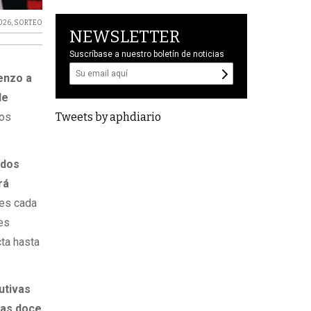
026
,
SORTEO
NEWSLETTER
Suscríbase a nuestro boletín de noticias
enzo a
de
Tweets by aphdiario
dos
ados
rá
tes cada
es
cta hasta
utivas
las doce