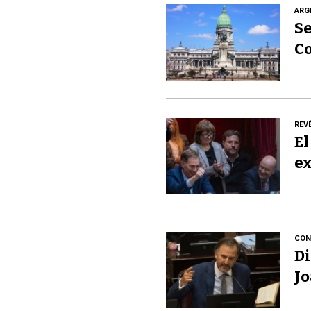
ARG
Se
C
REV
El
ex
CON
Di
Jo