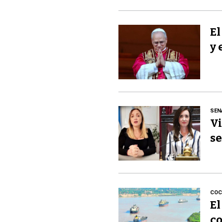
El
y 
SEN
Vi
se
COC
El
co