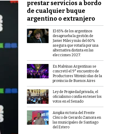
prestar servicios a bordo
de cualquier buque
argentino o extranjero
El 65% de los argentinos
desaprueba la gestión de
Javier Milei y más del 60%
asegura que votaría por una
alternativa distinta en las
elecciones 2027.
En Malvinas Argentinas se
concretó el 9° encuentro de
Productores Vitivinícolas de la
provincia de Buenos Aires
Ley de Propiedad privada, el
oficialismo confía en tener los
votos en el Senado
Amplia victoria del Frente
Cívico de Gerardo Zamora en
las municipales de Santiago
del Estero