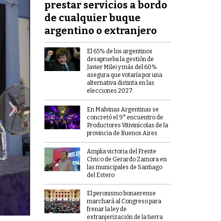
prestar servicios a bordo
de cualquier buque
argentino o extranjero
El 65% de los argentinos
desaprueba la gestión de
Javier Milei y más del 60%
asegura que votaría por una
alternativa distinta en las
›
elecciones 2027.
En Malvinas Argentinas se
concretó el 9° encuentro de
Productores Vitivinícolas de la
provincia de Buenos Aires
Amplia victoria del Frente
Cívico de Gerardo Zamora en
las municipales de Santiago
del Estero
El peronismo bonaerense
marchará al Congreso para
frenar la ley de
extranjerización de la tierra