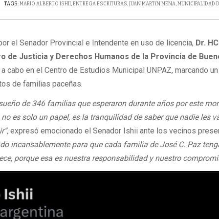
TAGS:
MARIO ALBERTO ISHII
,
ENTREGA ESCRITURAS
,
JUAN MARTíN MENA
,
MUNICIPALIDAD D
or el Senador Provincial e Intendente en uso de licencia,
Dr. HC
istro de Justicia y Derechos Humanos de la Provincia de Bue
 a cabo en el Centro de Estudios Municipal UNPAZ, marcando un
tos de familias paceñas.
sueño de 346 familias que esperaron durante años por este mo
 no es solo un papel, es la tranquilidad de saber que nadie les v
r”,
expresó emocionado el Senador Ishii ante los vecinos prese
do incansablemente para que cada familia de José C. Paz teng
rece, porque esa es nuestra responsabilidad y nuestro compromi