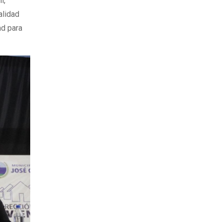
i,
alidad
ad para