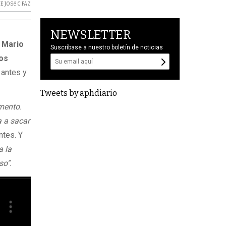
E JOSé C PAZ
NEWSLETTER
 Mario
Suscríbase a nuestro boletín de noticias
nos
 antes y
Tweets by aphdiario
mento.
a a sacar
ntes. Y
a la
so".