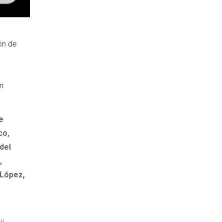
ón de
ón
e
co,
del
,
 López,