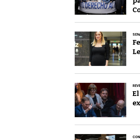
pa
Co
SEN
Fe
Le
REV
El
ex
CON