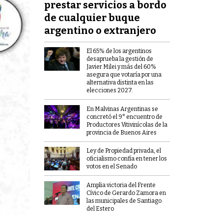
prestar servicios a bordo
de cualquier buque
argentino o extranjero
El 65% de los argentinos
desaprueba la gestión de
Javier Milei y más del 60%
asegura que votaría por una
alternativa distinta en las
elecciones 2027.
En Malvinas Argentinas se
concretó el 9° encuentro de
Productores Vitivinícolas de la
provincia de Buenos Aires
Ley de Propiedad privada, el
oficialismo confía en tener los
votos en el Senado
Amplia victoria del Frente
Cívico de Gerardo Zamora en
las municipales de Santiago
del Estero