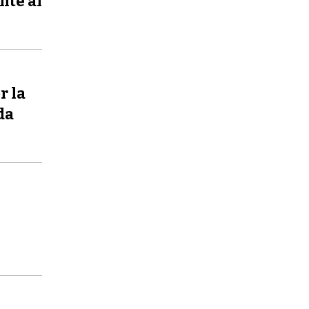
nte al
r la
da