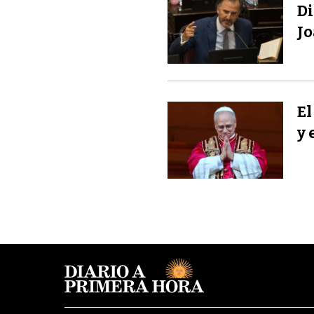
Di
Jo
El
y 