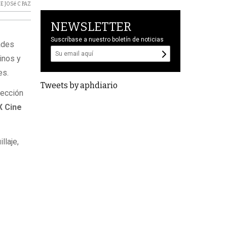
E JOSé C PAZ
NEWSLETTER
Suscríbase a nuestro boletín de noticias
dades
inos y
es.
Tweets by aphdiario
rección
X Cine
llaje,