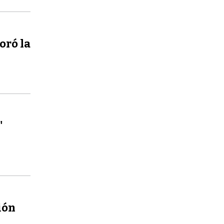
oró la
"
ión