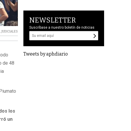
NEWSLETTER
Suscríbase a nuestro boletín de noticias
S
,
JUDICIALES
Tweets by aphdiario
 todo
ro de 48
ia
e Piumato
dos los
rró un