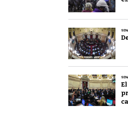
SEN
De
SEN
El
pr
ca