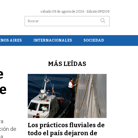
sábado 08 de agosto de 2026
- Edición Nº1208
ENOS AIRES
INTERNACIONALES
SOCIEDAD
MÁS LEÍDAS
e
de
ra
Los prácticos fluviales de
ción de
todo el país dejaron de
sa