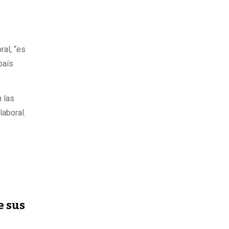
ral, “es
país
 las
laboral.
e sus