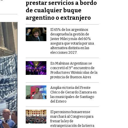
prestar servicios a bordo
de cualquier buque
argentino o extranjero
El 65% de los argentinos
desaprueba la gestión de
Javier Milei y más del 60%
asegura que votaría por una
alternativa distinta en las
elecciones 2027.
En Malvinas Argentinas se
concretó el 9° encuentro de
Productores Vitivinícolas de la
provincia de Buenos Aires
Amplia victoria del Frente
Cívico de Gerardo Zamora en
las municipales de Santiago
del Estero
El peronismo bonaerense
marchará al Congreso para
frenar la ley de
extranjerización de la tierra