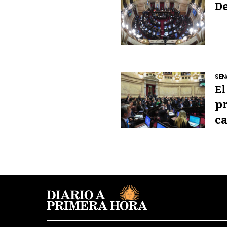
De
SEN
El
pr
ca