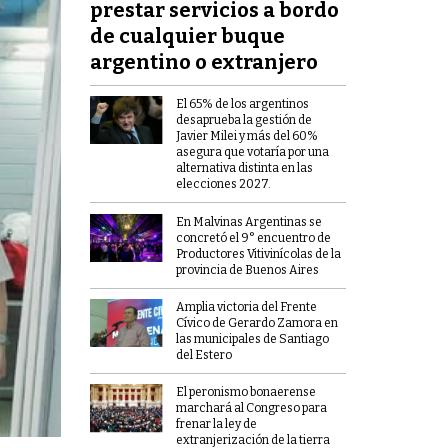
prestar servicios a bordo
de cualquier buque
argentino o extranjero
El 65% de los argentinos
desaprueba la gestión de
Javier Milei y más del 60%
asegura que votaría por una
alternativa distinta en las
elecciones 2027.
En Malvinas Argentinas se
concretó el 9° encuentro de
Productores Vitivinícolas de la
provincia de Buenos Aires
Amplia victoria del Frente
Cívico de Gerardo Zamora en
las municipales de Santiago
del Estero
El peronismo bonaerense
marchará al Congreso para
frenar la ley de
extranjerización de la tierra