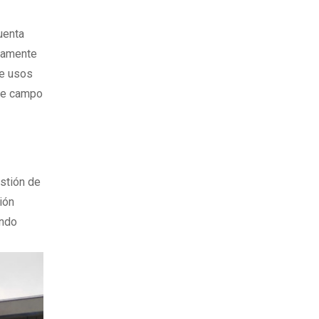
uenta
ctamente
de usos
nte campo
estión de
ión
undo