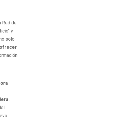
a Red de
icio" y
 no solo
 ofrecer
formación
tora
lera.
del
uevo