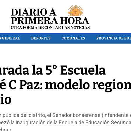
S GENERAL
DEPORTES
COMUNALES
PROVINCIA DE BU
ada la 5° Escuela
sé C Paz: modelo regio
io
n pública del distrito, el Senador bonaerense (intendente
cabezó la inauguración de la Escuela de Educación Secunda
chner.