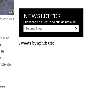
NEWSLETTER
ELA TéCNICA
Suscríbase a nuestro boletín de noticias
en uso
Tweets by aphdiario
a
o
la
s
endente
.
sos