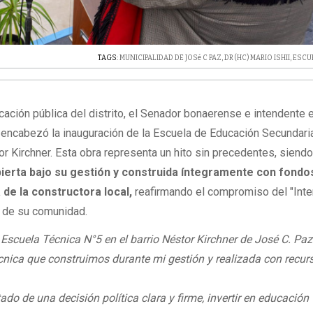
TAGS:
MUNICIPALIDAD DE JOSé C PAZ
,
DR (HC) MARIO ISHII
,
ESCU
ucación pública del distrito, el Senador bonaerense e intendente 
ii, encabezó la inauguración de la Escuela de Educación Secundari
tor Kirchner. Esta obra representa un hito sin precedentes, siend
abierta bajo su gestión y construida íntegramente con fondo
de la constructora local,
reafirmando el compromiso del "Int
o de su comunidad.
scuela Técnica N°5 en el barrio Néstor Kirchner de José C. Paz
cnica que construimos durante mi gestión y realizada con recur
tado de una decisión política clara y firme, invertir en educación