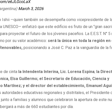
r.com/e6JLGcoLaX
iargentina)
March 3, 2026
io Ishii —quien también se desempeña como vicepresidente de l
a UNESCO— enfatizó que este edificio es fruto de un "gran sacrif
 para proyectar el futuro de los jóvenes paceños. La E.E.S.T. N° 5
sino por su valor académico:
será la única en toda la región en
 Renovables,
posicionando a José C. Paz a la vanguardia de la 
e de cinta
la Intendenta Interina, Lic. Lorena Espina
;
la Direc
nica, Elsa Guillermo; el Secretario de Educación, Ciencia y
io Martínez; y el director del establecimiento, Emanuel Agui
autoridades educativas regionales y distritales, el Presidente 
, junto a familias y alumnos que celebraron la apertura de este n
bergará a más de 660 estudiantes por día.