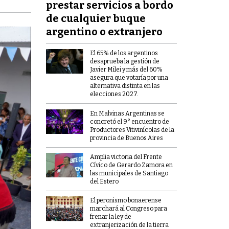
prestar servicios a bordo
de cualquier buque
argentino o extranjero
El 65% de los argentinos
desaprueba la gestión de
Javier Milei y más del 60%
asegura que votaría por una
alternativa distinta en las
elecciones 2027.
En Malvinas Argentinas se
concretó el 9° encuentro de
Productores Vitivinícolas de la
provincia de Buenos Aires
Amplia victoria del Frente
Cívico de Gerardo Zamora en
las municipales de Santiago
del Estero
El peronismo bonaerense
marchará al Congreso para
frenar la ley de
extranjerización de la tierra