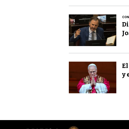
CON
Di
Jo
El
y 