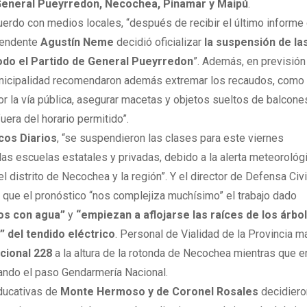
General Pueyrredon, Necochea, Pinamar y
Maipú
.
cuerdo con medios locales, “después de recibir el último informe
ntendente
Agustín Neme
decidió oficializar
la suspensión de la
todo el Partido de General Pueyrredon
”. Además, en previsión
unicipalidad recomendaron además extremar los recaudos, como
por la vía pública, asegurar macetas y objetos sueltos de balcone
uera del horario permitido”.
cos Diarios
, “se suspendieron las clases para este viernes
las escuelas estatales y privadas, debido a la alerta meteorológ
el distrito de Necochea y la región”. Y el director de Defensa Civi
ó que el pronóstico “nos complejiza muchísimo” el trabajo dado
ios con agua”
y
“empiezan a aflojarse las raíces de los árbo
 del tendido eléctrico
. Personal de Vialidad de la Provincia m
cional 228
a la altura de la rotonda de Necochea mientras que e
ando el paso Gendarmería Nacional.
educativas de
Monte Hermoso y de Coronel Rosales
decidiero