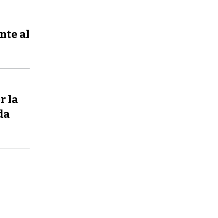
nte al
r la
da