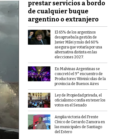
prestar servicios a bordo
de cualquier buque
argentino o extranjero
El 65% de los argentinos
desaprueba la gestión de
Javier Milei y más del 60%
asegura que votaría por una
alternativa distinta en las
elecciones 2027.
En Malvinas Argentinas se
concretó el 9° encuentro de
Productores Vitivinícolas de la
provincia de Buenos Aires
Ley de Propiedad privada, el
oficialismo confía en tener los
votos en el Senado
Amplia victoria del Frente
Cívico de Gerardo Zamora en
las municipales de Santiago
del Estero