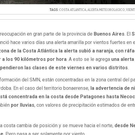
TAGS:
COSTA ATLáNTICA
,
ALERTA METEOROLóGICO
,
VIEN
reocupación en gran parte de la provincia de
Buenos Aires
. El
S
nció hace varios días una alerta amarilla por vientos fuertes en e
zona de la Costa Atlántica la alerta subió a naranja
,
con ráf
 a los 90 kilómetros por hora
. A esto se le agrega
una alerta
pendieron las clases de este viernes en varios distritos
.
nformación del SMN, están concentradas en la zona central del pa
rdoba. En el caso del territorio bonaerense,
la advertencia de n
 está concentrada en la costa desde Patagones hasta Neco
ambién
por lluvias
, con valores de precipitación estimados de ent
 la costa cambia de posición y se mueve hacia el norte,
desde N
ve
. Pero pasa a ser solamente por viento.