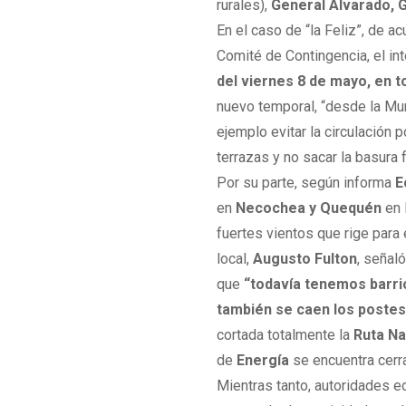
rurales),
General Alvarado, 
En el caso de “la Feliz”, de a
Comité de Contingencia, el i
del viernes 8 de mayo, en 
nuevo temporal, “desde la M
ejemplo evitar la circulación 
terrazas y no sacar la basura f
Por su parte, según informa
E
en
Necochea y Quequén
en 
fuertes vientos que rige para 
local,
Augusto Fulton
, señal
que
“todavía tenemos barr
también se caen los postes”
cortada totalmente la
Ruta Na
de
Energía
se encuentra cerr
Mientras tanto, autoridades 