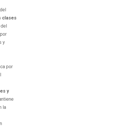
 del
s clases
 del
 por
s y
ica por
l
les y
antiene
n la
n