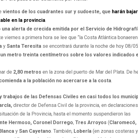
de
vientos de los cuadrantes sur y sudoeste, que
harán bajar
ble en la provincia
.
ó
una alerta de crecida emitida por el Servicio de Hidrograf
ste viernes a primera hora se lee que “la Costa Atlántica bonaere
a
y
Santa Teresita
se encontrará durante la noche de hoy 08/05
,
un metro treinta centímetros sobre los valores indicados e
 mar de
2,80 metros
en la zona del puerto de Mar del Plata. De h
comienda a la población no acercarse a la costa
.
 trabajos de las Defensas Civiles en casi todos los munici
arcía,
director de Defensa Civil de la provincia, en declaraciones 
situación de la Provincia, hasta el momento suspendieron las
te Hermoso, Coronel Dorrego
,
Tres Arroyos
(
Claromecó, 
Blanca
y
San Cayetano
. También,
Lobería
(en zonas costeras 