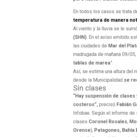
En todos los casos se trata 
temperatura de manera nota
Al viento y la lluvia se le sum
(SHN)
. En el aviso emitido e
las ciudades de
Mar del Plat
madrugada de mañana 09/05
tablas de marea
”.
Así, se estima una altura del
desde la Municipalidad
se re
Sin clases
“Hay suspensión de clases y
costeros”,
precisó
Fabián G
Infobae. Según el informe de 
clases
Coronel Rosales
,
Mon
Orense
),
Patagones, Bahía 