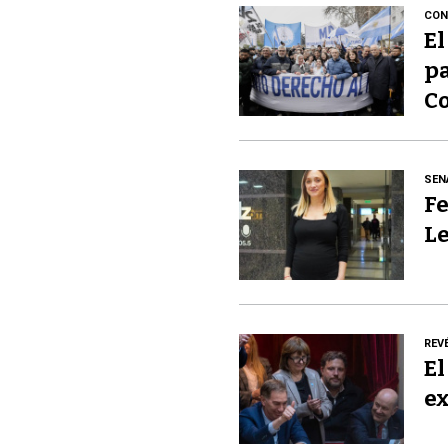
CON
El
pa
Co
SEN
Fe
Le
REV
El
ex