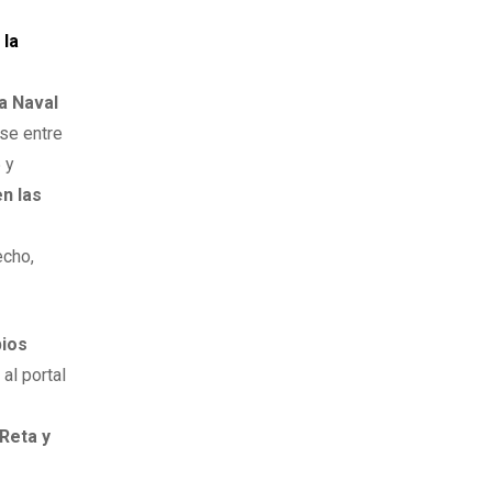
 la
ía Naval
nse entre
 y
n las
echo,
pios
al portal
Reta y
y