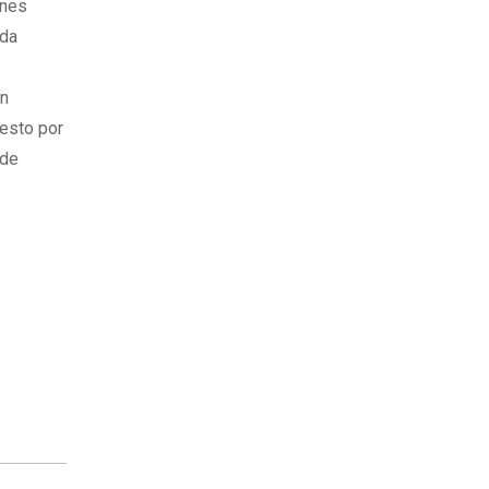
rnes
ida
ón
uesto por
 de