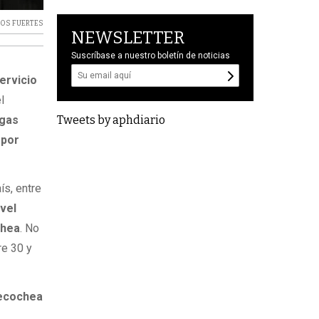
TOS FUERTES
NEWSLETTER
Suscríbase a nuestro boletín de noticias
ervicio
l
Tweets by aphdiario
agas
 por
ís, entre
ivel
chea
. No
re 30 y
ecochea