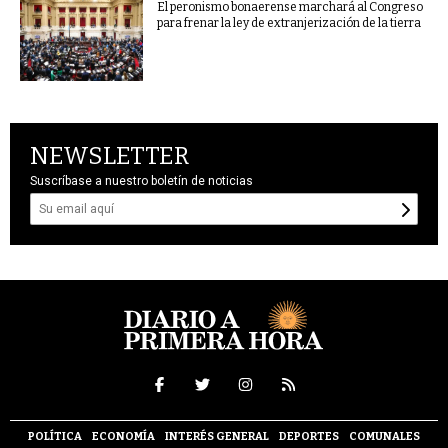
El peronismo bonaerense marchará al Congreso
para frenar la ley de extranjerización de la tierra
NEWSLETTER
Suscríbase a nuestro boletín de noticias
POLÍTICA
ECONOMÍA
INTERÉS GENERAL
DEPORTES
COMUNALES