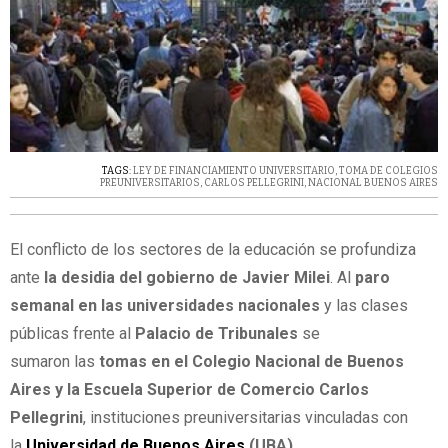
TAGS:
LEY DE FINANCIAMIENTO UNIVERSITARIO
,
TOMA DE COLEGIOS
PREUNIVERSITARIOS
,
CARLOS PELLEGRINI
,
NACIONAL BUENOS AIRES
El conflicto de los sectores de la educación se profundiza
ante
la desidia del gobierno de Javier Milei
. Al
paro
semanal en las universidades nacionales
y las clases
públicas frente al
Palacio de Tribunales
se
sumaron las
tomas en el Colegio Nacional de Buenos
Aires y la Escuela Superior de Comercio Carlos
Pellegrini
, instituciones preuniversitarias vinculadas con
la
Universidad de Buenos Aires
(UBA)
.