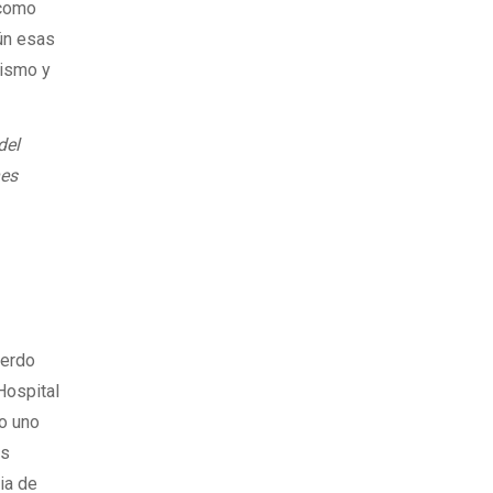
 como
gún esas
nismo y
del
nes
uerdo
 Hospital
o uno
us
ia de