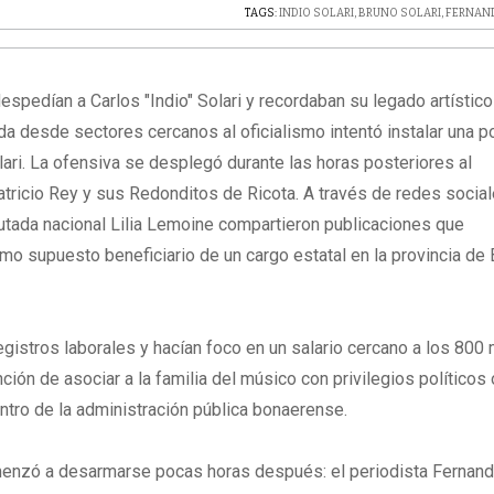
TAGS:
INDIO SOLARI
,
BRUNO SOLARI
,
FERNAN
spedían a Carlos "Indio" Solari y recordaban su legado artístico
da desde sectores cercanos al oficialismo intentó instalar una 
lari. La ofensiva se desplegó durante las horas posteriores al
Patricio Rey y sus Redonditos de Ricota. A través de redes social
iputada nacional Lilia Lemoine compartieron publicaciones que
mo supuesto beneficiario de un cargo estatal en la provincia de
gistros laborales y hacían foco en un salario cercano a los 800 
ión de asociar a la familia del músico con privilegios políticos 
ntro de la administración pública bonaerense.
omenzó a desarmarse pocas horas después: el periodista Fernan