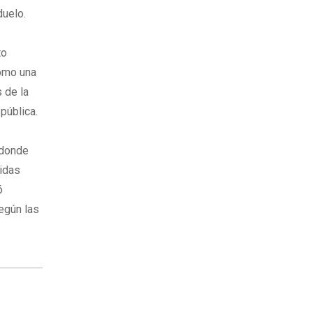
duelo.
to
como una
 de la
pública.
 donde
tidas
ó
según las