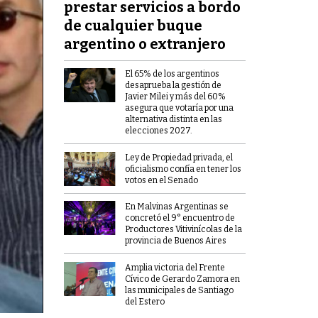
prestar servicios a bordo
de cualquier buque
argentino o extranjero
El 65% de los argentinos
desaprueba la gestión de
Javier Milei y más del 60%
asegura que votaría por una
alternativa distinta en las
elecciones 2027.
Ley de Propiedad privada, el
oficialismo confía en tener los
votos en el Senado
En Malvinas Argentinas se
concretó el 9° encuentro de
Productores Vitivinícolas de la
provincia de Buenos Aires
Amplia victoria del Frente
Cívico de Gerardo Zamora en
las municipales de Santiago
del Estero