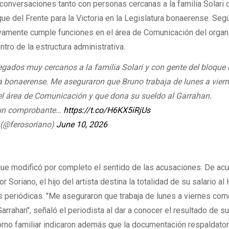
conversaciones tanto con personas cercanas a la familia Solari
que del Frente para la Victoria en la Legislatura bonaerense. Se
tivamente cumple funciones en el área de Comunicación del orga
ntro de la estructura administrativa.
egados muy cercanos a la familia Solari y con gente del bloque 
a bonaerense. Me aseguraron que Bruno trabaja de lunes a vier
l área de Comunicación y que dona su sueldo al Garrahan.
 un comprobante…
https://t.co/H6KX5iRjUs
 (@ferosoriano)
June 10, 2026
ue modificó por completo el sentido de las acusaciones. De ac
 Soriano, el hijo del artista destina la totalidad de su salario al
 periódicas. "Me aseguraron que trabaja de lunes a viernes com
rrahan", señaló el periodista al dar a conocer el resultado de s
orno familiar indicaron además que la documentación respaldator