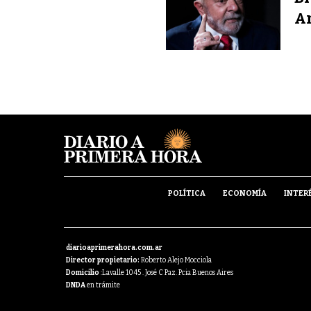
A
POLÍTICA
ECONOMÍA
INTER
diarioaprimerahora.com.ar
Director propietario:
Roberto Alejo Mocciola
Domicilio
:Lavalle 1045 . José C Paz. Pcia Buenos Aires
DNDA
en trámite