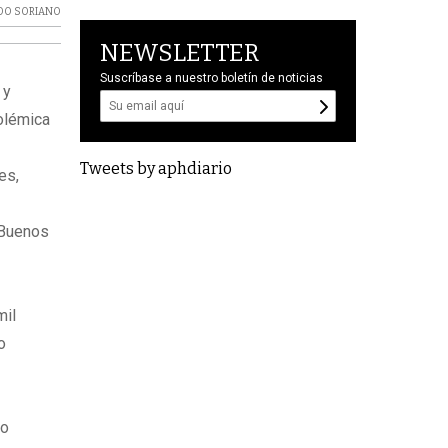
DO SORIANO
NEWSLETTER
Suscríbase a nuestro boletín de noticias
 y
polémica
Tweets by aphdiario
es,
 Buenos
mil
o
do