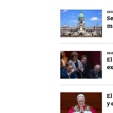
ARG
Se
m
REV
El
ex
El
y 