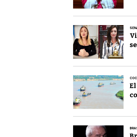
SEN
Vi
se
COC
El
co
BRA
Br