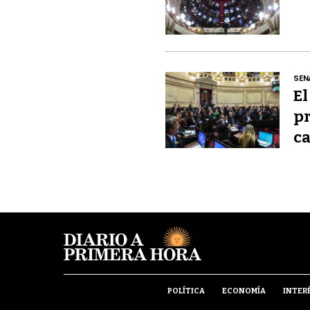
SEN
El
pr
ca
POLÍTICA
ECONOMÍA
INTER