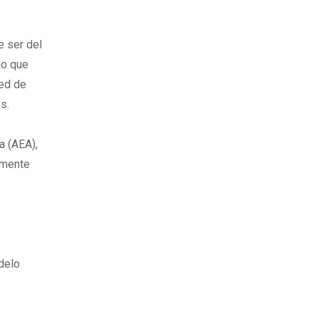
e ser del
lo que
sed de
s.
a (AEA),
camente
delo