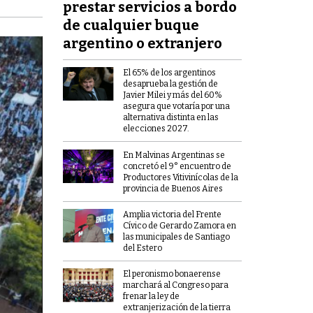
prestar servicios a bordo
de cualquier buque
argentino o extranjero
El 65% de los argentinos
desaprueba la gestión de
Javier Milei y más del 60%
asegura que votaría por una
alternativa distinta en las
elecciones 2027.
En Malvinas Argentinas se
concretó el 9° encuentro de
Productores Vitivinícolas de la
provincia de Buenos Aires
Amplia victoria del Frente
Cívico de Gerardo Zamora en
las municipales de Santiago
del Estero
El peronismo bonaerense
marchará al Congreso para
frenar la ley de
extranjerización de la tierra