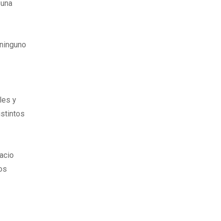
 una
 ninguno
les y
istintos
acio
los