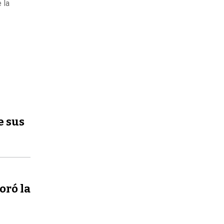
 la
e sus
oró la