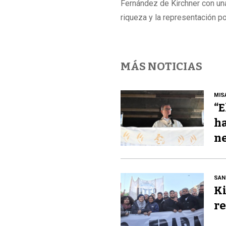
Fernández de Kirchner con una
riqueza y la representación po
MÁS NOTICIAS
MIS
“E
ha
ne
SAN
Ki
re